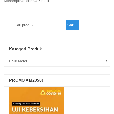
Diurutkan
Menampilkan semua 7 hasil
menurut
yang
terbaru
Cari
Kategori Produk
PROMO AM2050!