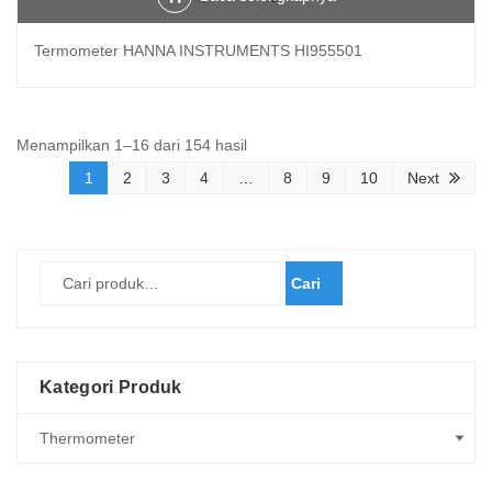
Termometer HANNA INSTRUMENTS HI955501
Diurutkan
Menampilkan 1–16 dari 154 hasil
menurut
1
2
3
4
…
8
9
10
Next
yang
terbaru
Cari
Kategori Produk