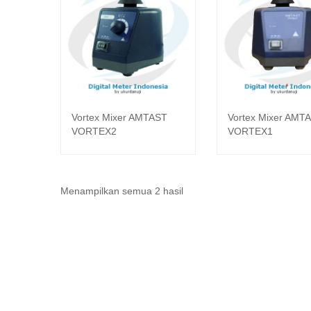
Vortex Mixer AMTAST
Vortex Mixer AMT
Baca selengkapnya
Baca seleng
VORTEX2
VORTEX1
Diurutkan
Menampilkan semua 2 hasil
menurut
yang
terbaru