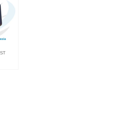
AST
kapnya