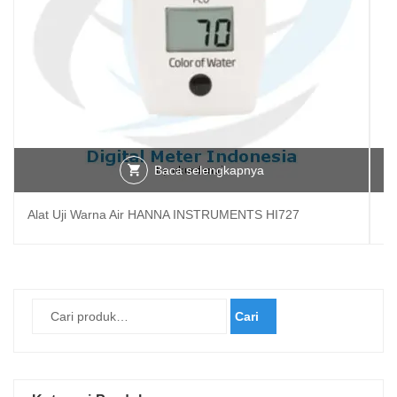
Baca selengkapnya
Alat Uji Warna Air HANNA INSTRUMENTS HI727
A
Cari