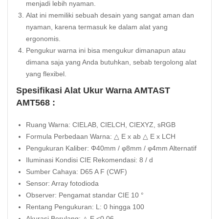
menjadi lebih nyaman.
Alat ini memiliki sebuah desain yang sangat aman dan
nyaman, karena termasuk ke dalam alat yang
ergonomis.
Pengukur warna ini bisa mengukur dimanapun atau
dimana saja yang Anda butuhkan, sebab tergolong alat
yang flexibel.
Spesifikasi Alat Ukur Warna AMTAST
AMT568 :
Ruang Warna: CIELAB, CIELCH, CIEXYZ, sRGB
Formula Perbedaan Warna: △ E x ab △ E x LCH
Pengukuran Kaliber: Φ40mm / φ8mm / φ4mm Alternatif
Iluminasi Kondisi CIE Rekomendasi: 8 / d
Sumber Cahaya: D65 A F (CWF)
Sensor: Array fotodioda
Observer: Pengamat standar CIE 10 °
Rentang Pengukuran: L: 0 hingga 100
Akurasi Berulang: △ E <0,06