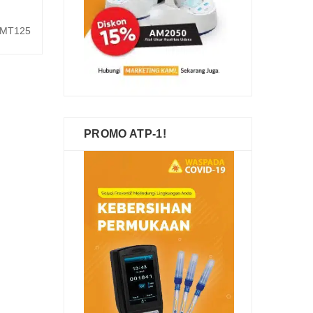
gkapnya
AMT125
PROMO ATP-1!