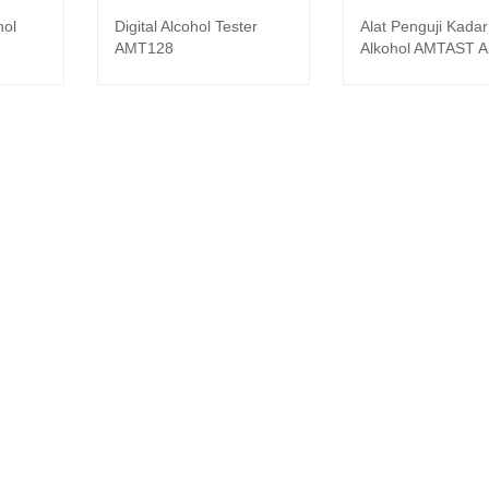
hol
Digital Alcohol Tester
Alat Penguji Kadar
kapnya
Baca selengkapnya
Baca selen
AMT128
Alkohol AMTAST 