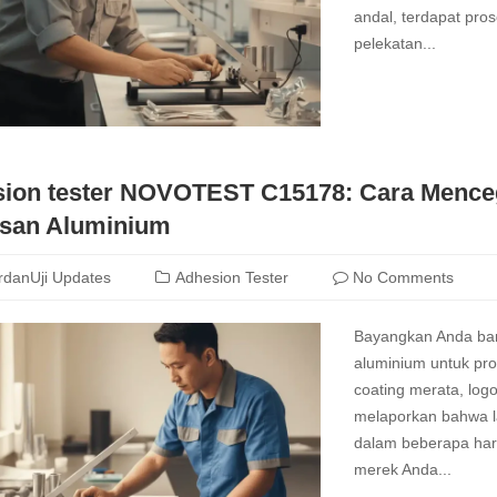
andal, terdapat pro
pelekatan...
Read
more
ion tester NOVOTEST C15178: Cara Menceg
san Aluminium
rdanUji Updates
Adhesion Tester
No Comments
Bayangkan Anda bar
aluminium untuk pr
coating merata, log
melaporkan bahwa l
dalam beberapa hari
merek Anda...