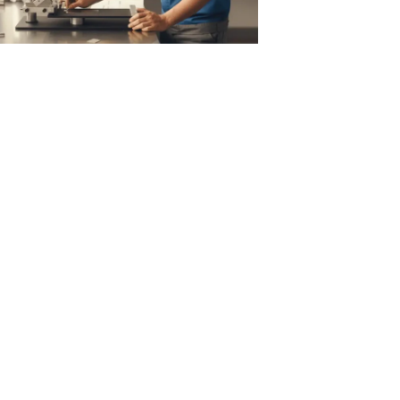
Read
more