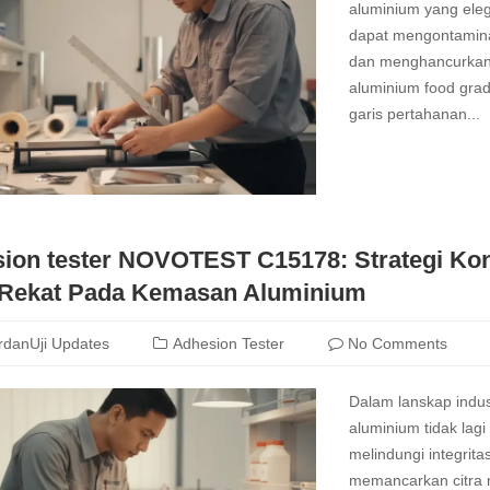
aluminium yang eleg
dapat mengontamina
dan menghancurkan 
aluminium food grad
garis pertahanan...
Read
more
ion tester NOVOTEST C15178: Strategi Kon
Rekat Pada Kemasan Aluminium
rdanUji Updates
Adhesion Tester
No Comments
Dalam lanskap indu
aluminium tidak lag
melindungi integri
memancarkan citra me