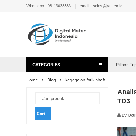
Whataspp : 08113038383
email : sales@jvm.co.id
CATEGORIES
Pilihan Te
Home
Blog
kegagalan fatik shaft
Anali
TD3
Cari
By
Uku