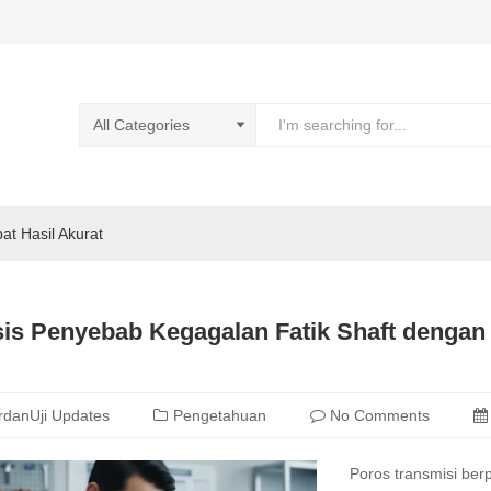
pat Hasil Akurat
sis Penyebab Kegagalan Fatik Shaft denga
rdanUji Updates
Pengetahuan
No Comments
Poros transmisi ber