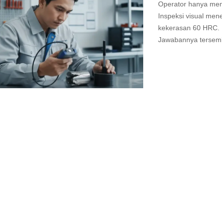
Operator hanya mend
Inspeksi visual me
kekerasan 60 HRC.
Jawabannya tersemb
Read
more