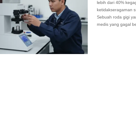
lebih dari 40% keg
ketidakseragaman s
Sebuah roda gigi yan
medis yang gagal ber
Read
more