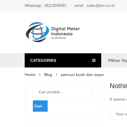
Whataspp : 08113038383
email : sales@jvm.co.id
CATEGORIES
Pilihan Te
Home
Blog
pencuci buah dan sayur
Nothi
It seems 
Cari