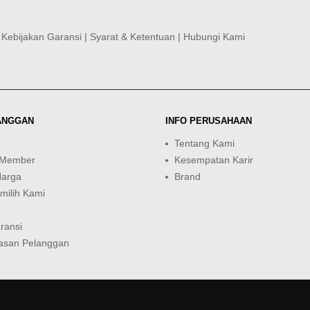
|
Kebijakan Garansi
|
Syarat & Ketentuan
|
Hubungi Kami
ANGGAN
INFO PERUSAHAAN
Tentang Kami
 Member
Kesempatan Karir
Harga
Brand
ilih Kami
ransi
asan Pelanggan