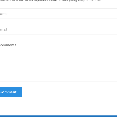
ail Anda tidak akan dipublikasikan.
Ruas yang wajib ditandai
*