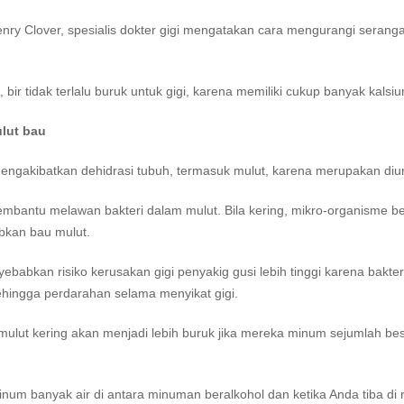
enry Clover, spesialis dokter gigi mengatakan cara mengurangi sera
 bir tidak terlalu buruk untuk gigi, karena memiliki cukup banyak kal
lut bau
engakibatkan dehidrasi tubuh, termasuk mulut, karena merupakan diuret
membantu melawan bakteri dalam mulut. Bila kering, mikro-organisme 
kan bau mulut.
ebabkan risiko kerusakan gigi penyakig gusi lebih tinggi karena bakter
sehingga perdarahan selama menyikat gigi.
ulut kering akan menjadi lebih buruk jika mereka minum sejumlah besa
inum banyak air di antara minuman beralkohol dan ketika Anda tiba d