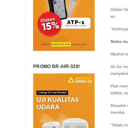
Dokter H
es.
“Anehnya,
Nafas mu
Alkohol m
PROMO BR-AIR-329!
Air liur 
menyebab
Plak meny
infeksi, 
Masalah m
mereka.
“Selalu m