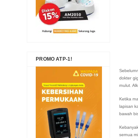
PROMO ATP-1!
Sebelum
dokter g
mulut. Al
Ketika ma
lapisan k
bawah bis
Kebanyaka
semua mi