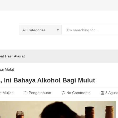
pat Hasil Akurat
agi Mulut
 Ini Bahaya Alkohol Bagi Mulut
h Mujiati
Pengetahuan
No Comments
8 Agust