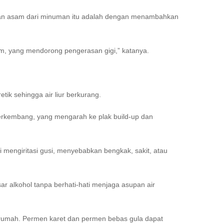
ngan asam dari minuman itu adalah dengan menambahkan
sium, yang mendorong pengerasan gigi,” katanya.
ik sehingga air liur berkurang.
berkembang, yang mengarah ke plak build-up dan
i mengiritasi gusi, menyebabkan bengkak, sakit, atau
r alkohol tanpa berhati-hati menjaga asupan air
i rumah. Permen karet dan permen bebas gula dapat