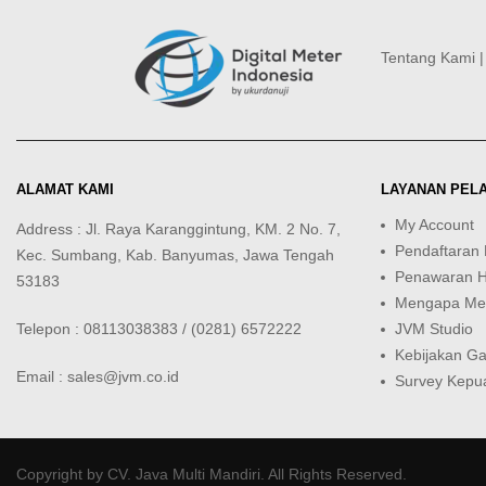
Tentang Kami
ALAMAT KAMI
LAYANAN PEL
My Account
Address : Jl. Raya Karanggintung, KM. 2 No. 7,
Pendaftaran
Kec. Sumbang, Kab. Banyumas, Jawa Tengah
Penawaran 
53183
Mengapa Mem
Telepon : 08113038383 / (0281) 6572222
JVM Studio
Kebijakan Ga
Email : sales@jvm.co.id
Survey Kepu
Copyright by
CV. Java Multi Mandiri
. All Rights Reserved.