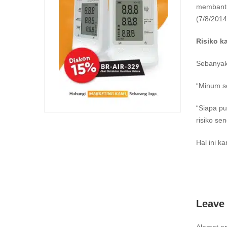
membantu 
(7/8/2014
Risiko k
Sebanyak
“Minum se
“Siapa pu
risiko se
Hal ini k
Leave