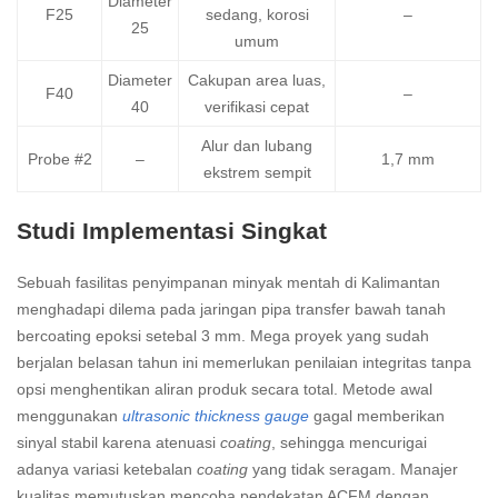
Diameter
F25
sedang, korosi
–
25
umum
Diameter
Cakupan area luas,
F40
–
40
verifikasi cepat
Alur dan lubang
Probe #2
–
1,7 mm
ekstrem sempit
Studi Implementasi Singkat
Sebuah fasilitas penyimpanan minyak mentah di Kalimantan
menghadapi dilema pada jaringan pipa transfer bawah tanah
bercoating epoksi setebal 3 mm. Mega proyek yang sudah
berjalan belasan tahun ini memerlukan penilaian integritas tanpa
opsi menghentikan aliran produk secara total. Metode awal
menggunakan
ultrasonic thickness gauge
gagal memberikan
sinyal stabil karena atenuasi
coating
, sehingga mencurigai
adanya variasi ketebalan
coating
yang tidak seragam. Manajer
kualitas memutuskan mencoba pendekatan ACFM dengan