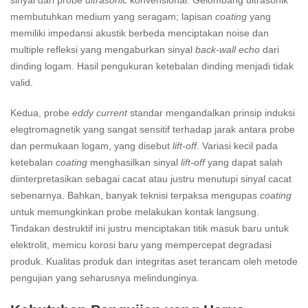
sinyal dari probe
ultrasonic
konvensional. Gelombang ultrasonik
membutuhkan medium yang seragam; lapisan
coating
yang
memiliki impedansi akustik berbeda menciptakan noise dan
multiple refleksi yang mengaburkan sinyal
back-wall echo
dari
dinding logam. Hasil pengukuran ketebalan dinding menjadi tidak
valid.
Kedua, probe
eddy current
standar mengandalkan prinsip induksi
elegtromagnetik yang sangat sensitif terhadap jarak antara probe
dan permukaan logam, yang disebut
lift-off
. Variasi kecil pada
ketebalan
coating
menghasilkan sinyal
lift-off
yang dapat salah
diinterpretasikan sebagai cacat atau justru menutupi sinyal cacat
sebenarnya. Bahkan, banyak teknisi terpaksa mengupas
coating
untuk memungkinkan probe melakukan kontak langsung.
Tindakan destruktif ini justru menciptakan titik masuk baru untuk
elektrolit, memicu korosi baru yang mempercepat degradasi
produk. Kualitas produk dan integritas aset terancam oleh metode
pengujian yang seharusnya melindunginya.