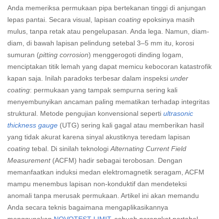
Anda memeriksa permukaan pipa bertekanan tinggi di anjungan
lepas pantai. Secara visual, lapisan
coating
epoksinya masih
mulus, tanpa retak atau pengelupasan. Anda lega. Namun, diam-
diam, di bawah lapisan pelindung setebal 3–5 mm itu, korosi
sumuran (
pitting corrosion
) menggerogoti dinding logam,
menciptakan titik lemah yang dapat memicu kebocoran katastrofik
kapan saja. Inilah paradoks terbesar dalam inspeksi
under
coating
: permukaan yang tampak sempurna sering kali
menyembunyikan ancaman paling mematikan terhadap integritas
struktural. Metode pengujian konvensional seperti
ultrasonic
thickness gauge
(UTG) sering kali gagal atau memberikan hasil
yang tidak akurat karena sinyal akustiknya teredam lapisan
coating
tebal. Di sinilah teknologi
Alternating Current Field
Measurement
(ACFM) hadir sebagai terobosan. Dengan
memanfaatkan induksi medan elektromagnetik seragam, ACFM
mampu menembus lapisan non-konduktif dan mendeteksi
anomali tanpa merusak permukaan. Artikel ini akan memandu
Anda secara teknis bagaimana mengaplikasikannya