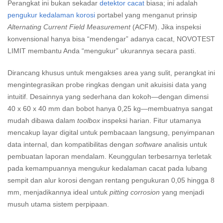
Perangkat ini bukan sekadar
detektor cacat
biasa; ini adalah
pengukur kedalaman korosi
portabel yang menganut prinsip
Alternating Current Field Measurement
(ACFM). Jika inspeksi
konvensional hanya bisa “mendengar” adanya cacat, NOVOTEST
LIMIT membantu Anda “mengukur” ukurannya secara pasti.
Dirancang khusus untuk mengakses area yang sulit, perangkat ini
mengintegrasikan probe ringkas dengan unit akuisisi data yang
intuitif. Desainnya yang sederhana dan kokoh—dengan dimensi
40 x 60 x 40 mm dan bobot hanya 0,25 kg—membuatnya sangat
mudah dibawa dalam
toolbox
inspeksi harian. Fitur utamanya
mencakup layar digital untuk pembacaan langsung, penyimpanan
data internal, dan kompatibilitas dengan
software
analisis untuk
pembuatan laporan mendalam. Keunggulan terbesarnya terletak
pada kemampuannya mengukur kedalaman cacat pada lubang
sempit dan alur korosi dengan rentang pengukuran 0,05 hingga 8
mm, menjadikannya ideal untuk
pitting corrosion
yang menjadi
musuh utama sistem perpipaan.