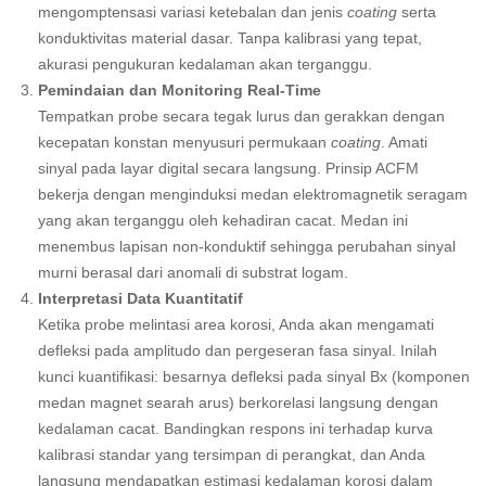
mengomptensasi variasi ketebalan dan jenis
coating
serta
konduktivitas material dasar. Tanpa kalibrasi yang tepat,
akurasi pengukuran kedalaman akan terganggu.
Pemindaian dan Monitoring Real-Time
Tempatkan probe secara tegak lurus dan gerakkan dengan
kecepatan konstan menyusuri permukaan
coating
. Amati
sinyal pada layar digital secara langsung. Prinsip ACFM
bekerja dengan menginduksi medan elektromagnetik seragam
yang akan terganggu oleh kehadiran cacat. Medan ini
menembus lapisan non-konduktif sehingga perubahan sinyal
murni berasal dari anomali di substrat logam.
Interpretasi Data Kuantitatif
Ketika probe melintasi area korosi, Anda akan mengamati
defleksi pada amplitudo dan pergeseran fasa sinyal. Inilah
kunci kuantifikasi: besarnya defleksi pada sinyal Bx (komponen
medan magnet searah arus) berkorelasi langsung dengan
kedalaman cacat. Bandingkan respons ini terhadap kurva
kalibrasi standar yang tersimpan di perangkat, dan Anda
langsung mendapatkan estimasi kedalaman korosi dalam