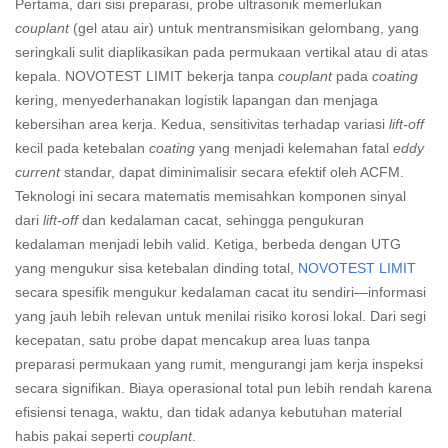
Pertama, dari sisi preparasi, probe ultrasonik memerlukan
couplant
(gel atau air) untuk mentransmisikan gelombang, yang
seringkali sulit diaplikasikan pada permukaan vertikal atau di atas
kepala. NOVOTEST LIMIT bekerja tanpa
couplant
pada
coating
kering, menyederhanakan logistik lapangan dan menjaga
kebersihan area kerja. Kedua, sensitivitas terhadap variasi
lift-off
kecil pada ketebalan
coating
yang menjadi kelemahan fatal
eddy
current
standar, dapat diminimalisir secara efektif oleh ACFM.
Teknologi ini secara matematis memisahkan komponen sinyal
dari
lift-off
dan kedalaman cacat, sehingga pengukuran
kedalaman menjadi lebih valid. Ketiga, berbeda dengan UTG
yang mengukur sisa ketebalan dinding total,
NOVOTEST LIMIT
secara spesifik mengukur kedalaman cacat itu sendiri—informasi
yang jauh lebih relevan untuk menilai risiko korosi lokal. Dari segi
kecepatan, satu probe dapat mencakup area luas tanpa
preparasi permukaan yang rumit, mengurangi jam kerja inspeksi
secara signifikan. Biaya operasional total pun lebih rendah karena
efisiensi tenaga, waktu, dan tidak adanya kebutuhan material
habis pakai seperti
couplant
.