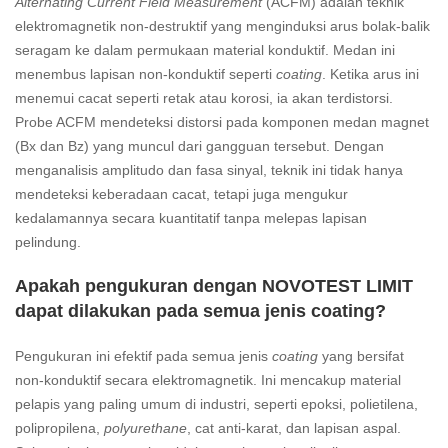
Alternating Current Field Measurement
(ACFM) adalah teknik
elektromagnetik non-destruktif yang menginduksi arus bolak-balik
seragam ke dalam permukaan material konduktif. Medan ini
menembus lapisan non-konduktif seperti
coating
. Ketika arus ini
menemui cacat seperti retak atau korosi, ia akan terdistorsi.
Probe ACFM mendeteksi distorsi pada komponen medan magnet
(Bx dan Bz) yang muncul dari gangguan tersebut. Dengan
menganalisis amplitudo dan fasa sinyal, teknik ini tidak hanya
mendeteksi keberadaan cacat, tetapi juga mengukur
kedalamannya secara kuantitatif tanpa melepas lapisan
pelindung.
Apakah pengukuran dengan NOVOTEST LIMIT
dapat dilakukan pada semua jenis coating?
Pengukuran ini efektif pada semua jenis
coating
yang bersifat
non-konduktif secara elektromagnetik. Ini mencakup material
pelapis yang paling umum di industri, seperti epoksi, polietilena,
polipropilena,
polyurethane
, cat anti-karat, dan lapisan aspal.