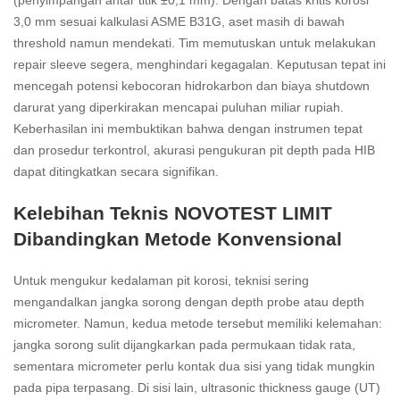
(penyimpangan antar titik ±0,1 mm). Dengan batas kritis korosi
3,0 mm sesuai kalkulasi ASME B31G, aset masih di bawah
threshold namun mendekati. Tim memutuskan untuk melakukan
repair sleeve segera, menghindari kegagalan. Keputusan tepat ini
mencegah potensi kebocoran hidrokarbon dan biaya shutdown
darurat yang diperkirakan mencapai puluhan miliar rupiah.
Keberhasilan ini membuktikan bahwa dengan instrumen tepat
dan prosedur terkontrol, akurasi pengukuran pit depth pada HIB
dapat ditingkatkan secara signifikan.
Kelebihan Teknis NOVOTEST LIMIT
Dibandingkan Metode Konvensional
Untuk mengukur kedalaman pit korosi, teknisi sering
mengandalkan jangka sorong dengan depth probe atau depth
micrometer. Namun, kedua metode tersebut memiliki kelemahan:
jangka sorong sulit dijangkarkan pada permukaan tidak rata,
sementara micrometer perlu kontak dua sisi yang tidak mungkin
pada pipa terpasang. Di sisi lain, ultrasonic thickness gauge (UT)