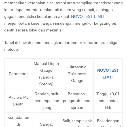
memberikan ketebalan sisa, tetapi area sampling transduser yang
lebar dapat merata-ratakan pit dalam yang sempit, sehingga
gagal mendeteksi kedalaman aktual.
NOVOTEST LIMIT
menjembatani kesenjangan ini dengan mengukur langsung pit
depth secara lokal dan mekanis.
Tabel di bawah membandingkan parameter kunci antara ketiga
metode:
Manual Depth
Ultrasonic
Gauge
NOVOTEST
Parameter
Thickness
(Jangka
LIMIT
Gauge
Sorong)
Rendah, sulit
Bervariasi,
Tinggi, ±0,01
Akurasi Pit
menempatkan
pengaruh beam
mm, kontak
Depth
ujung
spread
titik
Kemudahan
Baik, tetapi tidak
Baik dengan
di
Sangat