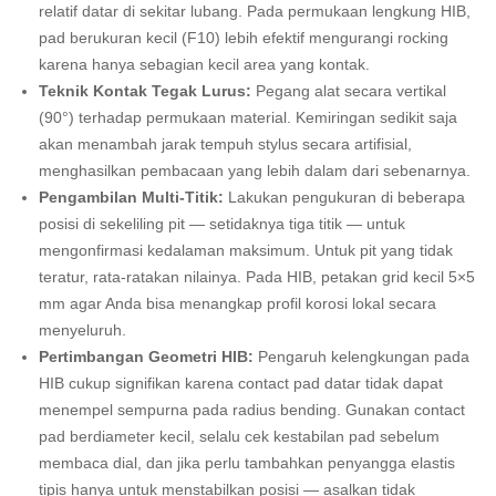
relatif datar di sekitar lubang. Pada permukaan lengkung HIB,
pad berukuran kecil (F10) lebih efektif mengurangi rocking
karena hanya sebagian kecil area yang kontak.
Teknik Kontak Tegak Lurus:
Pegang alat secara vertikal
(90°) terhadap permukaan material. Kemiringan sedikit saja
akan menambah jarak tempuh stylus secara artifisial,
menghasilkan pembacaan yang lebih dalam dari sebenarnya.
Pengambilan Multi-Titik:
Lakukan pengukuran di beberapa
posisi di sekeliling pit — setidaknya tiga titik — untuk
mengonfirmasi kedalaman maksimum. Untuk pit yang tidak
teratur, rata-ratakan nilainya. Pada HIB, petakan grid kecil 5×5
mm agar Anda bisa menangkap profil korosi lokal secara
menyeluruh.
Pertimbangan Geometri HIB:
Pengaruh kelengkungan pada
HIB cukup signifikan karena contact pad datar tidak dapat
menempel sempurna pada radius bending. Gunakan contact
pad berdiameter kecil, selalu cek kestabilan pad sebelum
membaca dial, dan jika perlu tambahkan penyangga elastis
tipis hanya untuk menstabilkan posisi — asalkan tidak