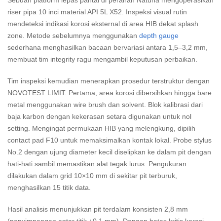
Sebuah platform lepas pantai di perairan Natuna mengoperasikan
riser pipa 10 inci material API 5L X52. Inspeksi visual rutin
mendeteksi indikasi korosi eksternal di area HIB dekat splash
zone. Metode sebelumnya menggunakan
depth gauge
sederhana menghasilkan bacaan bervariasi antara 1,5–3,2 mm,
membuat tim integrity ragu mengambil keputusan perbaikan.
Tim inspeksi kemudian menerapkan prosedur terstruktur dengan
NOVOTEST LIMIT. Pertama, area korosi dibersihkan hingga bare
metal menggunakan wire brush dan solvent. Blok kalibrasi dari
baja karbon dengan kekerasan setara digunakan untuk nol
setting. Mengingat permukaan HIB yang melengkung, dipilih
contact pad F10 untuk memaksimalkan kontak lokal. Probe stylus
No.2 dengan ujung diameter kecil diselipkan ke dalam pit dengan
hati-hati sambil memastikan alat tegak lurus. Pengukuran
dilakukan dalam grid 10×10 mm di sekitar pit terburuk,
menghasilkan 15 titik data.
Hasil analisis menunjukkan pit terdalam konsisten 2,8 mm