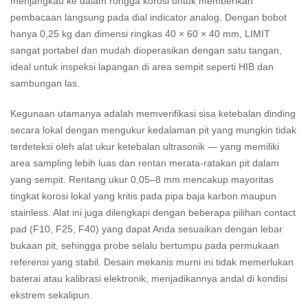
menjangkau ke dalam rongga korosi untuk memberikan
pembacaan langsung pada dial indicator analog. Dengan bobot
hanya 0,25 kg dan dimensi ringkas 40 × 60 × 40 mm, LIMIT
sangat portabel dan mudah dioperasikan dengan satu tangan,
ideal untuk inspeksi lapangan di area sempit seperti HIB dan
sambungan las.
Kegunaan utamanya adalah memverifikasi sisa ketebalan dinding
secara lokal dengan mengukur kedalaman pit yang mungkin tidak
terdeteksi oleh alat ukur ketebalan ultrasonik — yang memiliki
area sampling lebih luas dan rentan merata-ratakan pit dalam
yang sempit. Rentang ukur 0,05–8 mm mencakup mayoritas
tingkat korosi lokal yang kritis pada pipa baja karbon maupun
stainless. Alat ini juga dilengkapi dengan beberapa pilihan contact
pad (F10, F25, F40) yang dapat Anda sesuaikan dengan lebar
bukaan pit, sehingga probe selalu bertumpu pada permukaan
referensi yang stabil. Desain mekanis murni ini tidak memerlukan
baterai atau kalibrasi elektronik, menjadikannya andal di kondisi
ekstrem sekalipun.