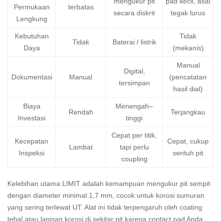
mengukur pit
pad kecil, asal
Permukaan
terbatas
secara diskrit
tegak lurus
Lengkung
Kebutuhan
Tidak
Tidak
Baterai / listrik
Daya
(mekanis)
Manual
Digital,
Dokumentasi
Manual
(pencatatan
tersimpan
hasil dial)
Biaya
Menengah–
Rendah
Terjangkau
Investasi
tinggi
Cepat per titik,
Kecepatan
Cepat, cukup
Lambat
tapi perlu
Inspeksi
sentuh pit
coupling
Kelebihan utama LIMIT adalah kemampuan mengukur pit sempit
dengan diameter minimal 1,7 mm, cocok untuk korosi sumuran
yang sering terlewat UT. Alat ini tidak terpengaruh oleh coating
tebal atau lapisan korosi di sekitar pit karena contact pad Anda