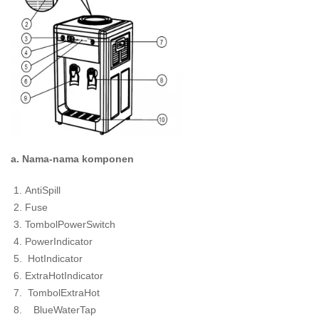
a. Nama-nama komponen
AntiSpill
Fuse
TombolPowerSwitch
PowerIndicator
HotIndicator
ExtraHotIndicator
TombolExtraHot
BlueWaterTap