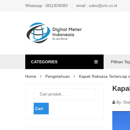
Whataspp : 08113038383
email : sales@jvm.co.id
CATEGORIES
Pilihan Te
Home
Pengetahuan
Kapak Raksasa Tertancap d
Kapa
By:
Dia
Cari