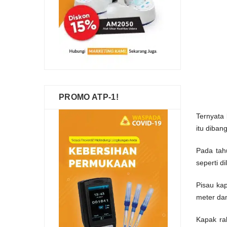
PROMO ATP-1!
Ternyata
itu diban
Pada tah
seperti di
Pisau kap
meter dan
Kapak rak