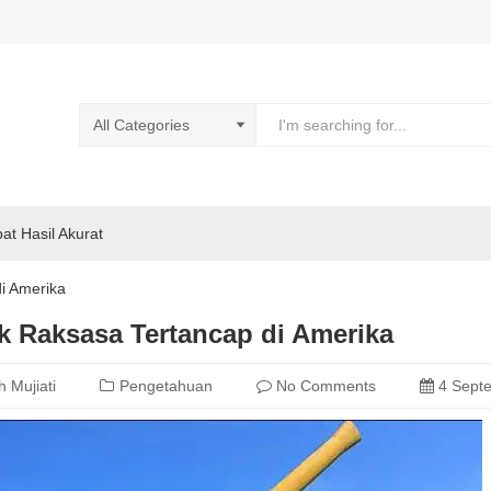
pat Hasil Akurat
i Amerika
k Raksasa Tertancap di Amerika
h Mujiati
Pengetahuan
No Comments
4 Sept