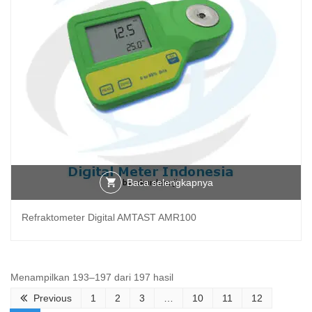
Baca selengkapnya
Refraktometer Digital AMTAST AMR100
Diurutkan
Menampilkan 193–197 dari 197 hasil
menurut
Previous
1
2
3
…
10
11
12