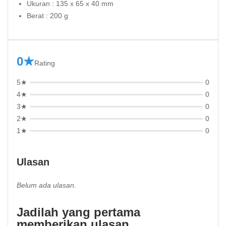
Ukuran : 135 x 65 x 40 mm
Berat : 200 g
0★
Rating
5★
0
4★
0
3★
0
2★
0
1★
0
Ulasan
Belum ada ulasan.
Jadilah yang pertama
memberikan ulasan