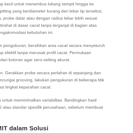
kup kecil untuk menembus lubang sempit hingga ke
tting yang berdiameter kurang dari lebar tip tersebut,
probe datar atau dengan radius lebar lebih sesuai
rahat di dasar cacat tanpa terganjal di bagian atas
ngakomodasi kebutuhan ini.
n pengukuran, bersihkan area cacat secara menyeluruh
up efektif tanpa merusak profil cacat. Permukaan
dari kotoran agar zero-setting akurat.
an. Gerakkan probe secara perlahan di sepanjang dan
urigai grooving, lakukan pengukuran di beberapa titik
si tingkat keparahan cacat.
a untuk meminimalkan variabilitas. Bandingkan hasil
7G atau standar spesifik perusahaan, sebelum membuat
IT dalam Solusi