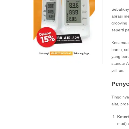
Sebalikny
abrasi me
grooving 
seperti p
Kesamaan 
bantu, se
yang berd
standar A
pilihan.
Penye
Tingginya
alat, pro
Keter
mud) d