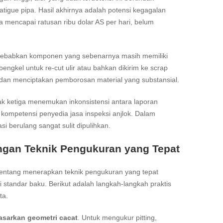
tigue pipa. Hasil akhirnya adalah potensi kegagalan
 mencapai ratusan ribu dolar AS per hari, belum
menyebabkan komponen yang sebenarnya masih memiliki
ke bengkel untuk re-cut ulir atau bahkan dikirim ke scrap
dan menciptakan pemborosan material yang substansial.
ihak ketiga menemukan inkonsistensi antara laporan
n kompetensi penyedia jasa inspeksi anjlok. Dalam
i berulang sangat sulit dipulihkan.
ngan Teknik Pengukuran yang Tepat
n tentang menerapkan teknik pengukuran yang tepat
ai standar baku. Berikut adalah langkah-langkah praktis
ta.
asarkan geometri cacat
. Untuk mengukur pitting,