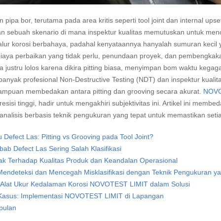
 pipa bor, terutama pada area kritis seperti tool joint dan internal 
 sebuah skenario di mana inspektur kualitas memutuskan untuk mencabu
alur korosi berbahaya, padahal kenyataannya hanyalah sumuran kecil y
aya perbaikan yang tidak perlu, penundaan proyek, dan pembengkakan 
 justru lolos karena dikira pitting biasa, menyimpan bom waktu kegagal
banyak profesional Non-Destructive Testing (NDT) dan inspektur kualit
ampuan membedakan antara pitting dan grooving secara akurat.
NOVO
esisi tinggi, hadir untuk mengakhiri subjektivitas ini. Artikel ini memb
nalisis berbasis teknik pengukuran yang tepat untuk memastikan seti
u Defect Las: Pitting vs Grooving pada Tool Joint?
ab Defect Las Sering Salah Klasifikasi
k Terhadap Kualitas Produk dan Keandalan Operasional
Mendeteksi dan Mencegah Misklasifikasi dengan Teknik Pengukuran ya
 Alat Ukur Kedalaman Korosi NOVOTEST LIMIT dalam Solusi
 Kasus: Implementasi NOVOTEST LIMIT di Lapangan
pulan