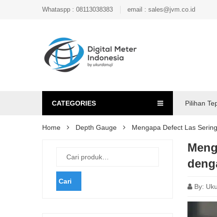
Whataspp : 08113038383
email : sales@jvm.co.id
CATEGORIES
Pilihan Te
Home
Depth Gauge
Mengapa Defect Las Sering
Menga
deng
Cari
By:
Uku