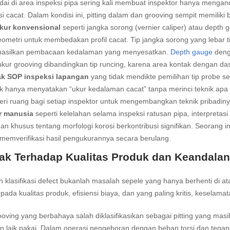
i di area inspeksi pipa sering kali membuat inspektor hanya mengan
i cacat. Dalam kondisi ini, pitting dalam dan grooving sempit memiliki
ukur konvensional
seperti jangka sorong (vernier caliper) atau depth 
ometri untuk membedakan profil cacat. Tip jangka sorong yang lebar t
asilkan pembacaan kedalaman yang menyesatkan.
Depth gauge
denga
ur grooving dibandingkan tip runcing, karena area kontak dengan da
k SOP inspeksi lapangan
yang tidak mendikte pemilihan tip probe sec
k hanya menyatakan “ukur kedalaman cacat” tanpa merinci teknik apa
i ruang bagi setiap inspektor untuk mengembangkan teknik pribadinya s
r manusia
seperti kelelahan selama inspeksi ratusan pipa, interpretas
han khusus tentang morfologi korosi berkontribusi signifikan. Seoran
memverifikasi hasil pengukurannya secara berulang.
k Terhadap Kualitas Produk dan Keandalan
 klasifikasi defect bukanlah masalah sepele yang hanya berhenti di 
pada kualitas produk, efisiensi biaya, dan yang paling kritis, keselam
ooving yang berbahaya salah diklasifikasikan sebagai pitting yang masih 
n laik pakai. Dalam operasi pengeboran dengan beban torsi dan tegangan