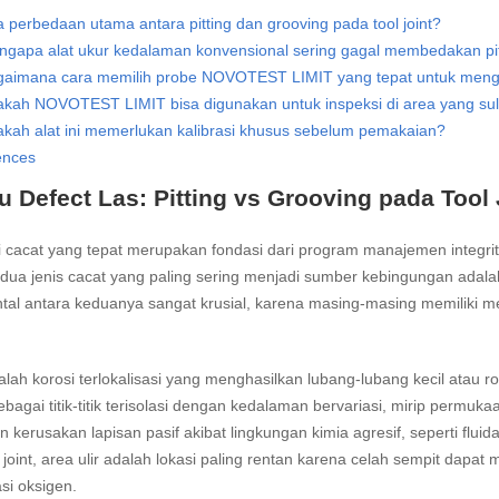
 perbedaan utama antara pitting dan grooving pada tool joint?
gapa alat ukur kedalaman konvensional sering gagal membedakan pit
gaimana cara memilih probe NOVOTEST LIMIT yang tepat untuk mengu
kah NOVOTEST LIMIT bisa digunakan untuk inspeksi di area yang suli
kah alat ini memerlukan kalibrasi khusus sebelum pemakaian?
ences
tu Defect Las: Pitting vs Grooving pada Tool 
si cacat yang tepat merupakan fondasi dari program manajemen integritas
e, dua jenis cacat yang paling sering menjadi sumber kebingungan ada
tal antara keduanya sangat krusial, karena masing-masing memiliki m
dalah korosi terlokalisasi yang menghasilkan lubang-lubang kecil atau 
bagai titik-titik terisolasi dengan kedalaman bervariasi, mirip permuk
n kerusakan lapisan pasif akibat lingkungan kimia agresif, seperti fl
 joint, area ulir adalah lokasi paling rentan karena celah sempit dapa
si oksigen.