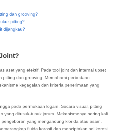
ting dan grooving?
kur pitting?
t dijangkau?
Joint?
 aset yang efektif. Pada tool joint dan internal upset
lah pitting dan grooving. Memahami perbedaan
ekanisme kegagalan dan kriteria penerimaan yang
rongga pada permukaan logam. Secara visual, pitting
aan yang ditusuk-tusuk jarum. Mekanismenya sering kali
uida pengeboran yang mengandung klorida atau asam.
t memerangkap fluida korosif dan menciptakan sel korosi