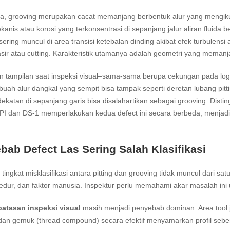
a, grooving merupakan cacat memanjang berbentuk alur yang mengikut
kanis atau korosi yang terkonsentrasi di sepanjang jalur aliran fluida be
sering muncul di area transisi ketebalan dinding akibat efek turbulen
asir atau cutting. Karakteristik utamanya adalah geometri yang memanja
tampilan saat inspeksi visual–sama-sama berupa cekungan pada logam
buah alur dangkal yang sempit bisa tampak seperti deretan lubang pitt
ekatan di sepanjang garis bisa disalahartikan sebagai grooving. Distin
PI dan DS-1 memperlakukan kedua defect ini secara berbeda, menjadik
bab Defect Las Sering Salah Klasifikasi
 tingkat misklasifikasi antara pitting dan grooving tidak muncul dari s
sedur, dan faktor manusia. Inspektur perlu memahami akar masalah ini
batasan inspeksi visual
masih menjadi penyebab dominan. Area tool jo
an gemuk (thread compound) secara efektif menyamarkan profil seben