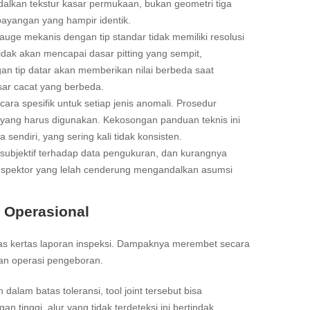
dalkan tekstur kasar permukaan, bukan geometri tiga
 bayangan yang hampir identik.
gauge mekanis dengan tip standar tidak memiliki resolusi
idak akan mencapai dasar pitting yang sempit,
n tip datar akan memberikan nilai berbeda saat
sar cacat yang berbeda.
ara spesifik untuk setiap jenis anomali. Prosedur
 yang harus digunakan. Kekosongan panduan teknis ini
endiri, yang sering kali tidak konsisten.
i subjektif terhadap data pengukuran, dan kurangnya
g inspektor yang lelah cenderung mengandalkan asumsi
 Operasional
atas kertas laporan inspeksi. Dampaknya merembet secara
atan operasi pengeboran.
dalam batas toleransi, tool joint tersebut bisa
 tinggi, alur yang tidak terdeteksi ini bertindak