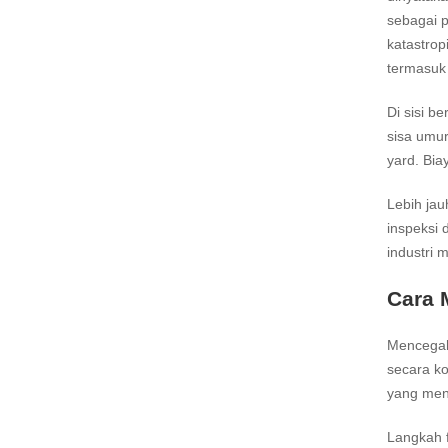
sebagai p
katastrop
termasuk 
Di sisi b
sisa umur 
yard. Bi
Lebih jau
inspeksi 
industri 
Cara 
Mencegah 
secara ko
yang meng
Langkah 