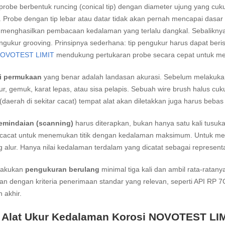
robe berbentuk runcing (conical tip) dengan diameter ujung yang cu
 Probe dengan tip lebar atau datar tidak akan pernah mencapai dasar pi
menghasilkan pembacaan kedalaman yang terlalu dangkal. Sebaliknya, 
gukur grooving. Prinsipnya sederhana: tip pengukur harus dapat beristi
OVOTEST LIMIT
mendukung pertukaran probe secara cepat untuk me
i permukaan
yang benar adalah landasan akurasi. Sebelum melakuka
ur, gemuk, karat lepas, atau sisa pelapis. Sebuah wire brush halus cuk
 (daerah di sekitar cacat) tempat alat akan diletakkan juga harus bebas 
emindaian (scanning)
harus diterapkan, bukan hanya satu kali tusuk
 cacat untuk menemukan titik dengan kedalaman maksimum. Untuk menc
 alur. Hanya nilai kedalaman terdalam yang dicatat sebagai representa
 lakukan
pengukuran berulang
minimal tiga kali dan ambil rata-ratany
n dengan kriteria penerimaan standar yang relevan, seperti API RP 
 akhir.
 Alat Ukur Kedalaman Korosi NOVOTEST LIM