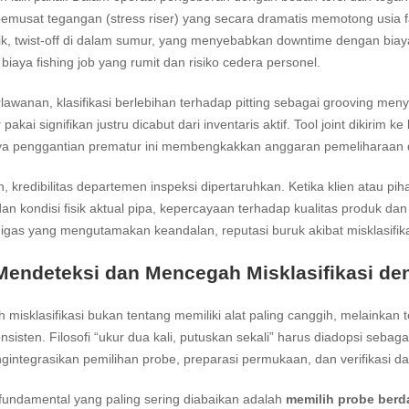
emusat tegangan (stress riser) yang secara dramatis memotong usia fa
ik, twist-off di dalam sumur, yang menyebabkan downtime dengan biaya
biaya fishing job yang rumit dan risiko cedera personel.
erlawanan, klasifikasi berlebihan terhadap pitting sebagai grooving 
pakai signifikan justru dicabut dari inventaris aktif. Tool joint dikirim 
aya penggantian prematur ini membengkakkan anggaran pemeliharaan 
h, kredibilitas departemen inspeksi dipertaruhkan. Ketika klien atau p
dan kondisi fisik aktual pipa, kepercayaan terhadap kualitas produk da
migas yang mengutamakan keandalan, reputasi buruk akibat misklasifikas
Mendeteksi dan Mencegah Misklasifikasi de
misklasifikasi bukan tentang memiliki alat paling canggih, melainka
nsisten. Filosofi “ukur dua kali, putuskan sekali” harus diadopsi sebag
integrasikan pemilihan probe, preparasi permukaan, dan verifikasi da
fundamental yang paling sering diabaikan adalah
memilih probe berd