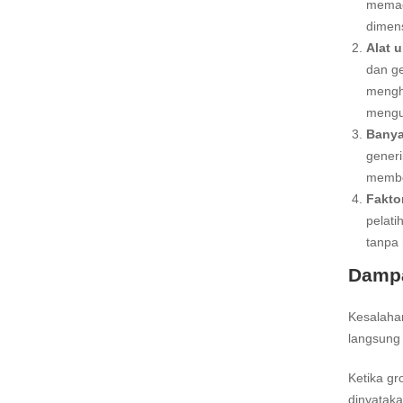
memada
dimens
Alat 
dan ge
mengh
menguk
Banya
generi
member
Fakto
pelati
tanpa 
Dampa
Kesalahan
langsung 
Ketika gr
dinyataka