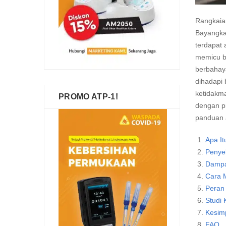
Rangkaian
Bayangkan
terdapat 
memicu bi
berbahaya
dihadapi 
ketidakm
PROMO ATP-1!
dengan pr
panduan a
Apa It
Penyeb
Dampa
Cara 
Peran
Studi
Kesim
FAQ