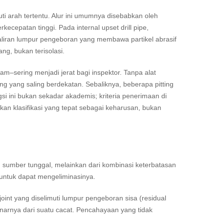
i arah tertentu. Alur ini umumnya disebabkan oleh
rkecepatan tinggi. Pada internal upset drill pipe,
si aliran lumpur pengeboran yang membawa partikel abrasif
ng, bukan terisolasi.
–sering menjadi jerat bagi inspektor. Tanpa alat
ing yang saling berdekatan. Sebaliknya, beberapa pitting
gsi ini bukan sekadar akademis; kriteria penerimaan di
an klasifikasi yang tepat sebagai keharusan, bukan
atu sumber tunggal, melainkan dari kombinasi keterbatasan
 untuk dapat mengeliminasinya.
int yang diselimuti lumpur pengeboran sisa (residual
arnya dari suatu cacat. Pencahayaan yang tidak