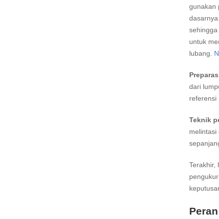
gunakan p
dasarnya.
sehingga 
untuk men
lubang.
N
Preparas
dari lump
referensi
Teknik p
melintasi
sepanjang
Terakhir,
pengukura
keputusan
Peran