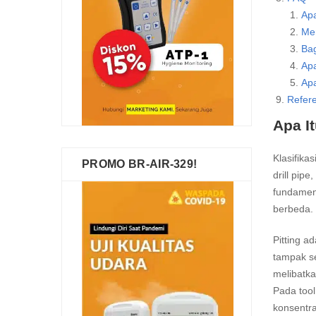
Apa
Men
Ba
Apa
Apa
Refer
Apa I
Klasifika
PROMO BR-AIR-329!
drill pip
fundamen
berbeda.
Pitting a
tampak se
melibatka
Pada tool
konsentra