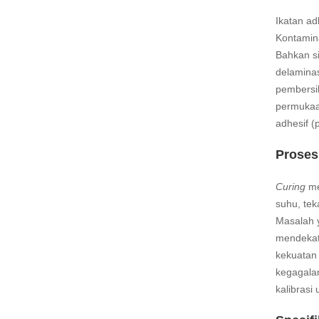
Ikatan ad
Kontamin
Bahkan si
delaminas
pembersi
permukaa
adhesif (
Proses
Curing
me
suhu, tek
Masalah y
mendeka
kekuatan 
kegagalan
kalibrasi 