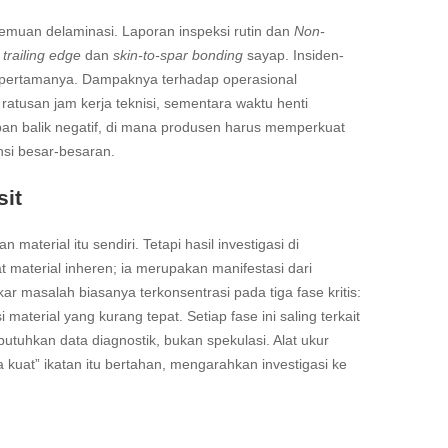
emuan delaminasi. Laporan inspeksi rutin dan
Non-
a
trailing edge
dan
skin-to-spar bonding
sayap. Insiden-
t pertamanya. Dampaknya terhadap operasional
ratusan jam kerja teknisi, sementara waktu henti
umpan balik negatif, di mana produsen harus memperkuat
nsi besar-besaran.
it
material itu sendiri. Tetapi hasil investigasi di
 material inheren; ia merupakan manifestasi dari
ar masalah biasanya terkonsentrasi pada tiga fase kritis:
i material yang kurang tepat. Setiap fase ini saling terkait
utuhkan data diagnostik, bukan spekulasi. Alat ukur
 kuat” ikatan itu bertahan, mengarahkan investigasi ke