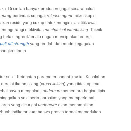
ika. Di sinilah banyak produsen gagal secara halus.
repreg
bertindak sebagai
release agent
mikroskopis.
kan residu yang cukup untuk menginisiasi titik awal
r mengurangi efektivitas
mechanical interlocking
. Teknik
terlalu agresif/terlalu ringan menciptakan energi
pull-off strength
yang rendah dan mode kegagalan
ersangka utama.
ur solid. Ketepatan parameter sangat krusial. Kesalahan
erajat ikatan silang (
cross-linking
) yang tidak optimal.
a tebal sayap mengalami
undercure
sementara bagian tipis
eninggalkan void serta porositas yang memperlemah
area yang dicurigai
undercure
akan menampilkan
sebuah indikator kuat bahwa proses termal memerlukan