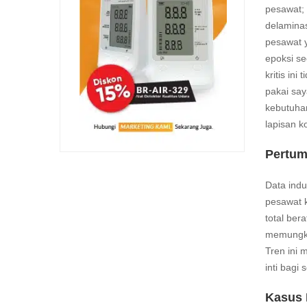
pesawat; 
delamina
pesawat y
epoksi s
kritis in
pakai say
kebutuhan
lapisan 
Pertum
Data indu
pesawat k
total ber
memungkin
Tren ini 
inti bagi
Kasus 