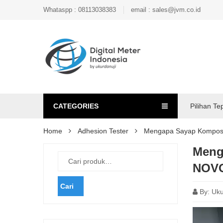
Whataspp : 08113038383
email : sales@jvm.co.id
CATEGORIES
Pilihan Te
Home
Adhesion Tester
Mengapa Sayap Komposit
Meng
NOVO
Cari
By:
Uku