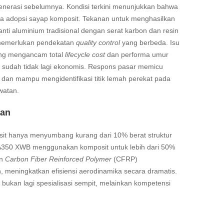
generasi sebelumnya. Kondisi terkini menunjukkan bahwa
va adopsi sayap komposit. Tekanan untuk menghasilkan
i aluminium tradisional dengan serat karbon dan resin
g memerlukan pendekatan
quality control
yang berbeda. Isu
sung mengancam total
lifecycle cost
dan performa umur
h sudah tidak lagi ekonomis. Respons pasar memicu
dan mampu mengidentifikasi titik lemah perekat pada
watan.
gan
posit hanya menyumbang kurang dari 10% berat struktur
us A350 XWB menggunakan komposit untuk lebih dari 50%
an
Carbon Fiber Reinforced Polymer
(CFRP)
 meningkatkan efisiensi aerodinamika secara dramatis.
ukan lagi spesialisasi sempit, melainkan kompetensi