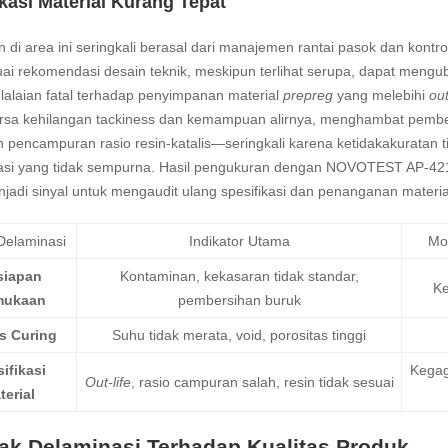
kasi Material Kurang Tepat
 di area ini seringkali berasal dari manajemen rantai pasok dan kontr
uai rekomendasi desain teknik, meskipun terlihat serupa, dapat menguba
lalaian fatal terhadap penyimpanan material
prepreg
yang melebihi
out
rsa kehilangan tackiness dan kemampuan alirnya, menghambat pemben
n pencampuran rasio resin-katalis—seringkali karena ketidakakurata
sasi yang tidak sempurna. Hasil pengukuran dengan NOVOTEST AP-4219
jadi sinyal untuk mengaudit ulang spesifikasi dan penanganan materia
Delaminasi
Indikator Utama
Mo
siapan
Kontaminan, kekasaran tidak standar,
Ke
mukaan
pembersihan buruk
s Curing
Suhu tidak merata, void, porositas tinggi
ifikasi
Kegag
Out-life
, rasio campuran salah, resin tidak sesuai
terial
k Delaminasi Terhadap Kualitas Produk