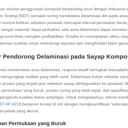
tan volume penggunaan komposit berbanding lurus dengan frekuensi t
ve Testing
(NDT) semakin sering mendeteksi delaminasi dini pada are
ini muncul bahkan sebelum pesawat mencapai interval perawatan bera
sangat material: biaya perbaikan satu area delaminasi dapat menelan 
(
ground time
) mengikis profitabilitas. Kondisi ini menciptakan siklus 
jaminan kualitas untuk melindungi reputasi dan menghindari klaim gara
r Pendorong Delaminasi pada Sayap Kompos
knisi menemukan area delaminasi, respons intuitif seringkali menyalahkan 
mengungkap realitas yang lebih rumit. Delaminasi bukan sekadar cacat
 proses yang terjadi jauh sebelum sayap diintegrasikan ke pesawat. Ak
n permukaan yang buruk, proses
curing
yang tidak tepat, dan spesifikas
ngaruhi kualitas ikatan antarlapis. Untuk mengatasinya, teknisi memb
T AP-4219
berperan krusial di sini dengan mengkuantifikasi “seberapa
enyebab yang akurat.
pan Permukaan yang Buruk