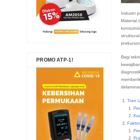
Industri 
Material 
konsumsi 
struktura
prekursor
Bagi tekn
PROMO ATP-1!
kewajiban
diagnosti
memberika
delamina
Tren U
Pe
Ka
Fakto
Pe
Pro