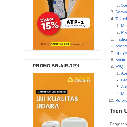
Spe
Dampa
Tekno
Me
Pr
Implik
Adapta
Upaya 
Kesim
PROMO BR-AIR-329!
FAQ
Ap
Ba
Apa
Men
Refer
Tren 
Pergesera