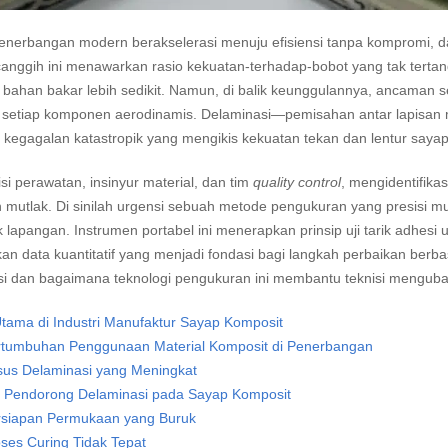
penerbangan modern berakselerasi menuju efisiensi tanpa kompromi, dan
canggih ini menawarkan rasio kekuatan-terhadap-bobot yang tak terta
bahan bakar lebih sedikit. Namun, di balik keunggulannya, ancaman s
l setiap komponen aerodinamis. Delaminasi—pemisahan antar lapisan 
 kegagalan katastropik yang mengikis kekuatan tekan dan lentur sayap
isi perawatan, insinyur material, dan tim
quality control
, mengidentifik
 mutlak. Di sinilah urgensi sebuah metode pengukuran yang presisi mu
k lapangan. Instrumen portabel ini menerapkan prinsip uji tarik adhesi
n data kuantitatif yang menjadi fondasi bagi langkah perbaikan berbas
si dan bagaimana teknologi pengukuran ini membantu teknisi menguba
tama di Industri Manufaktur Sayap Komposit
rtumbuhan Penggunaan Material Komposit di Penerbangan
sus Delaminasi yang Meningkat
r Pendorong Delaminasi pada Sayap Komposit
rsiapan Permukaan yang Buruk
ses Curing Tidak Tepat