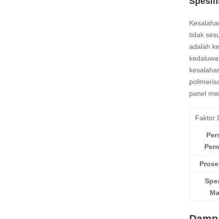
Spesifi
Kesalahan
tidak ses
adalah ke
kedaluwa
kesalaha
polimeri
panel men
Faktor 
Per
Per
Prose
Spes
Ma
Dampa