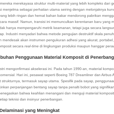
mereka merekayasa struktur multi-material yang lebih kompleks dari 
si menjelma sebagai perhatian utama seiring dengan melonjaknya kur
ang lebih ringan dan hemat bahan bakar mendorong pabrikan menggant
ecara massif. Namun, transisi ini memunculkan kerentanan baru yan
i tidak hanya mempengaruhi metrik keamanan, tetapi juga secara lang
ap. Industri menyadari bahwa metode pengujian destruktif skala penu
 mendesak akan instrumen pengukuran adhesi yang akurat, portabel, 
komposit secara
real-time
di lingkungan produksi maupun hanggar pera
buhan Penggunaan Material Komposit di Penerban
stri mengonfirmasi akselerasi ini. Pada tahun 1990-an, material kom
omersial. Hari ini, pesawat seperti Boeing 787 Dreamliner dan Airb
at strukturnya, termasuk sayap utama. Spesifik pada sayap, pengguna
kan perpanjangan bentang sayap tanpa penalti bobot yang signifikan,
menegaskan bahwa keahlian menangani dan menguji material komposit b
 setiap teknisi dan insinyur penerbangan.
Delaminasi yang Meningkat