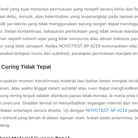
hesif yang kuat menuntut permukaan yang reseptif secara kimia dan fis
asi debu, minyak, atau kelembaban yang terperangkap pada lapisan
p
dik jari teknisi yang tidak menggunakan sarung tangan dapat meninggal
i. Selain kontaminasi, kekasaran permukaan yang tidak sesuai standa
han seperti
solvent wipe
yang tidak sempurna atau abrasi mekanis yang 
n yang tidak seragam. Ketika NOVOTEST AP-4219 menunjukkan nilai
perekat terlepas murni dari substrat), persiapan permukaan menjadi t
 Curing Tidak Tepat
rupakan momen transformasi material dari bahan lentur menjadi strukt
anan, atau waktu tinggal dalam autoklaf atau oven dapat menghasilkan d
ang sering terjadi adalah distribusi panas tidak merata, di mana are
ti
overcure
. Gradien termal ini menyebabkan tegangan internal dan m
ikatan antarlapis secara drastis. Uji dengan
NOVOTEST AP-4219
pada 
 kohesif yang lemah di dalam lapisan resin, bukan pada antarmuka, 
ulang.