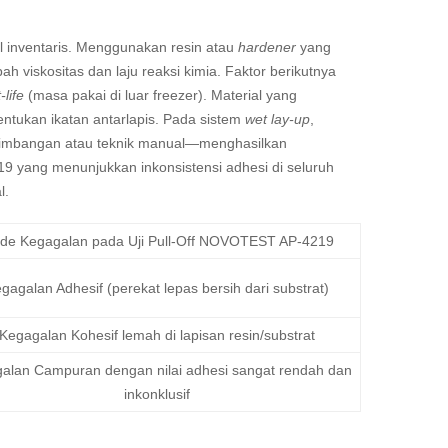
ol inventaris. Menggunakan resin atau
hardener
yang
h viskositas dan laju reaksi kimia. Faktor berikutnya
-life
(masa pakai di luar freezer). Material yang
tukan ikatan antarlapis. Pada sistem
wet lay-up
,
n timbangan atau teknik manual—menghasilkan
 yang menunjukkan inkonsistensi adhesi di seluruh
l.
de Kegagalan pada Uji Pull-Off NOVOTEST AP-4219
gagalan Adhesif (perekat lepas bersih dari substrat)
Kegagalan Kohesif lemah di lapisan resin/substrat
alan Campuran dengan nilai adhesi sangat rendah dan
inkonklusif