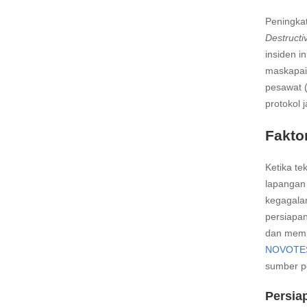
Peningka
Destructi
insiden 
maskapai 
pesawat 
protokol 
Fakto
Ketika te
lapangan 
kegagalan
persiapa
dan mempe
NOVOTES
sumber p
Persia