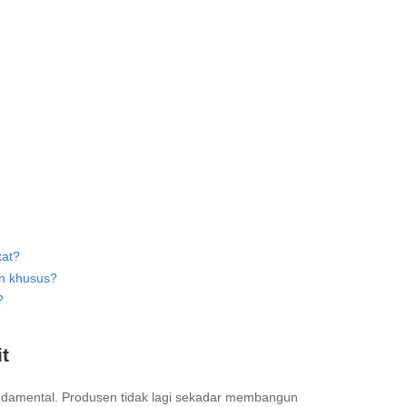
kat?
an khusus?
?
t
undamental. Produsen tidak lagi sekadar membangun