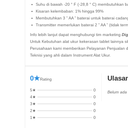
Suhu di bawah -20 ° F (-28,8 ° C) membutuhkan ba
Kisaran kelembaban: 1% hingga 99%
Membutuhkan 3 ” AA ” baterai untuk baterai cadan
Transmitter memerlukan baterai 2 ” AA ” (tidak ter
Info lebih lanjut dapat menghubungi tim marketing
Dig
Untuk Kebutuhan alat ukur kekerasan tablet lainnya si
Perusahaan kami memberikan Pelayanan Penjualan d
Teknisi yang ahli dalam Instrument Alat Ukur.
0★
Ulasa
Rating
5★
0
Belum ada 
4★
0
3★
0
2★
0
1★
0