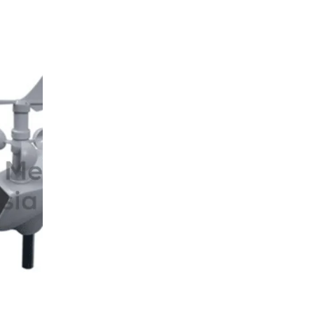
Alat Ukur Curah Hujan AW011
Baca selengk