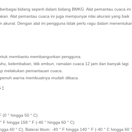
erbagai bidang seperti dalam bidang BMKG. Alat pemantau cuaca ini
n. Alat pemantau cuaca ini juga mempunyai nilai akurasi yang baik
akurat. Dengan alat ini pengguna tidak perlu ragu dalam menentukan
da untuk membantu membangunkan pengguna.
uhu, kelembaban, titik embun, ramalan cuaca 12 jam dan banyak lagi.
ap melakukan pemantauan cuaca.
ng penuh warna membuatnya mudah dibaca.
 :
 (0 ° hingga 50 ° C)
° F hingga 158 ° F (-40 ° hingga 60 ° C)
ingga 60 ° C); Baterai litium: -40 ° F hingga 140 ° F (-40 ° C hingga 60 