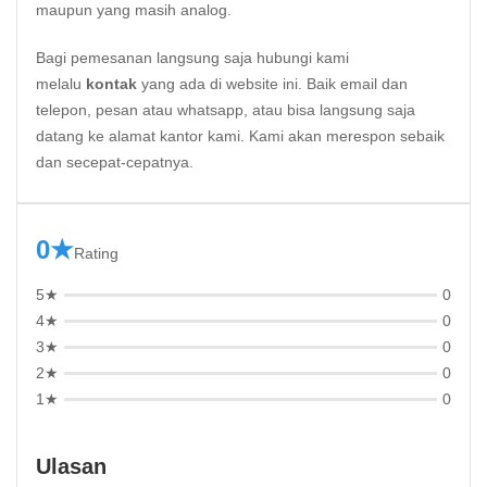
maupun yang masih analog.
Bagi pemesanan langsung saja hubungi kami
melalu
kontak
yang ada di website ini. Baik email dan
telepon, pesan atau whatsapp, atau bisa langsung saja
datang ke alamat kantor kami. Kami akan merespon sebaik
dan secepat-cepatnya.
0★
Rating
5★
0
4★
0
3★
0
2★
0
1★
0
Ulasan