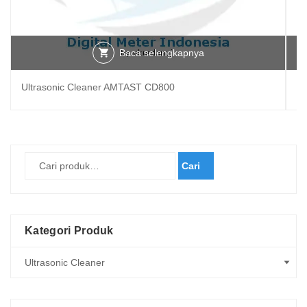
Baca selengkapnya
Ultrasonic Cleaner AMTAST CD800
Pe
Cari
Kategori Produk