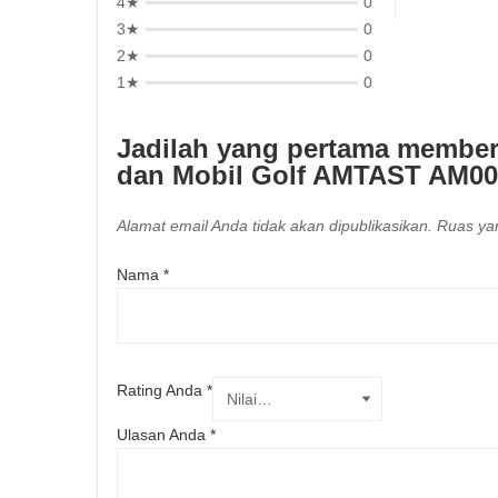
4★
0
3★
0
2★
0
1★
0
Jadilah yang pertama memberi
dan Mobil Golf AMTAST AM00
Alamat email Anda tidak akan dipublikasikan.
Ruas yan
Nama
*
Rating Anda
*
Ulasan Anda
*