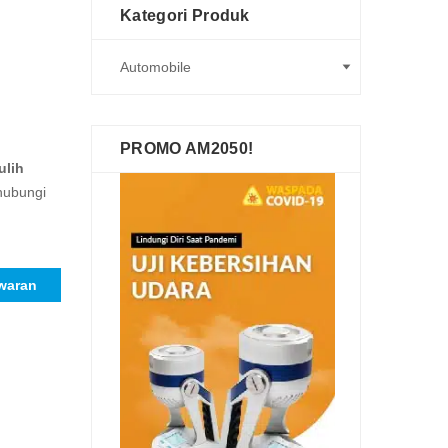
Kategori Produk
PROMO AM2050!
ulih
 hubungi
waran