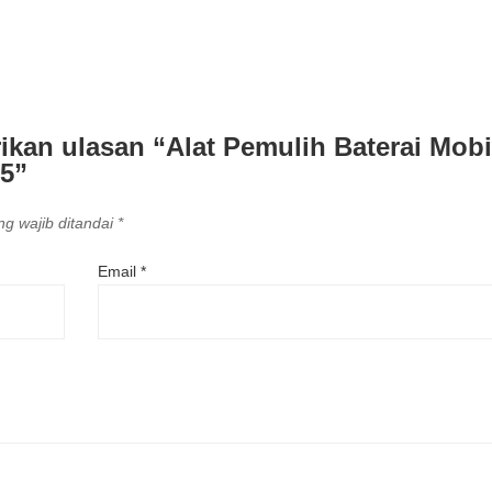
kan ulasan “Alat Pemulih Baterai Mobi
5”
g wajib ditandai
*
Email
*