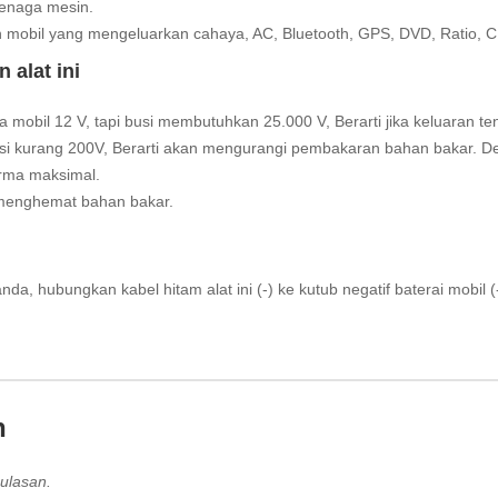
tenaga mesin.
an mobil yang mengeluarkan cahaya, AC, Bluetooth, GPS, DVD, Ratio, C
alat ini
 mobil 12 V, tapi busi membutuhkan 25.000 V, Berarti jika keluaran t
usi kurang 200V, Berarti akan mengurangi pembakaran bahan bakar. 
orma maksimal.
 menghemat bahan bakar.
da, hubungkan kabel hitam alat ini (-) ke kutub negatif baterai mobil (-
n
ulasan.