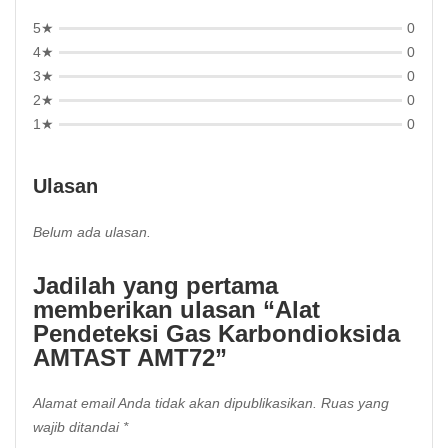
5★
0
4★
0
3★
0
2★
0
1★
0
Ulasan
Belum ada ulasan.
Jadilah yang pertama
memberikan ulasan “Alat
Pendeteksi Gas Karbondioksida
AMTAST AMT72”
Alamat email Anda tidak akan dipublikasikan.
Ruas yang
wajib ditandai
*