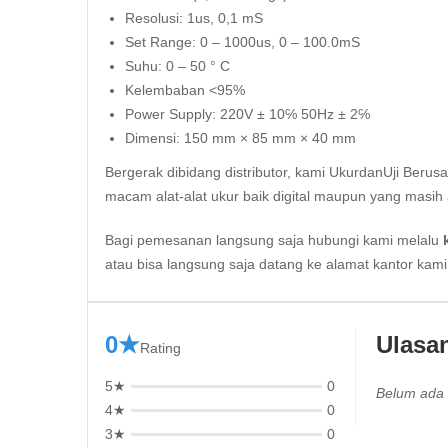
Resolusi: 1us, 0,1 mS
Set Range: 0 – 1000us, 0 – 100.0mS
Suhu: 0 – 50 ° C
Kelembaban <95%
Power Supply: 220V ± 10℅ 50Hz ± 2℅
Dimensi: 150 mm × 85 mm × 40 mm
Bergerak dibidang distributor, kami UkurdanUji Berus
macam alat-alat ukur baik digital maupun yang masih 
Bagi pemesanan langsung saja hubungi kami melalu
atau bisa langsung saja datang ke alamat kantor kam
0★
Ulasa
Rating
5★
0
Belum ada 
4★
0
3★
0