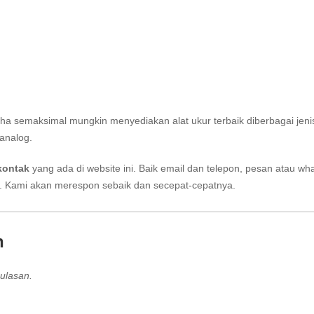
aha semaksimal mungkin menyediakan alat ukur terbaik diberbagai jeni
analog.
kontak
yang ada di website ini. Baik email dan telepon, pesan atau wh
i. Kami akan merespon sebaik dan secepat-cepatnya.
n
ulasan.