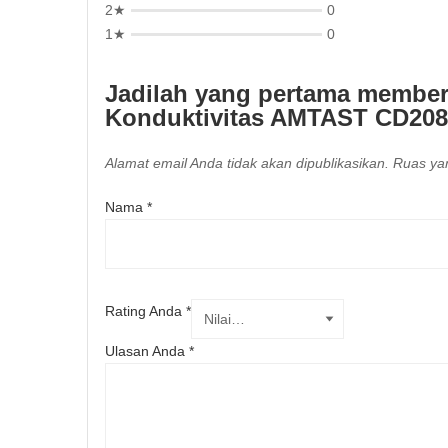
2★
0
1★
0
Jadilah yang pertama member
Konduktivitas AMTAST CD208
Alamat email Anda tidak akan dipublikasikan.
Ruas yan
Nama
*
Rating Anda
*
Ulasan Anda
*