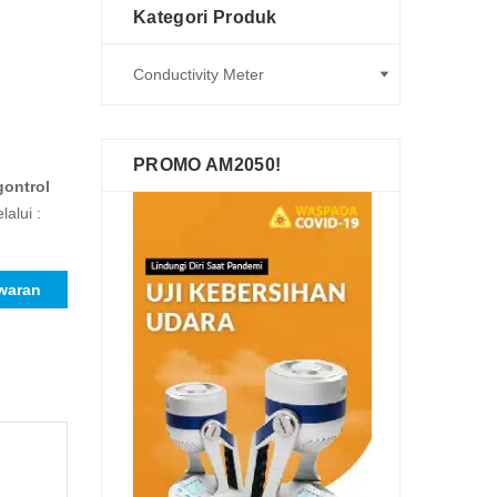
Kategori Produk
PROMO AM2050!
gontrol
alui :
waran