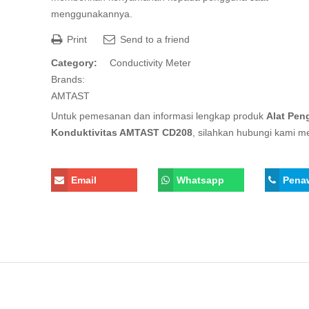
menggunakannya.
Print
Send to a friend
Category:
Conductivity Meter
Brands:
AMTAST
Untuk pemesanan dan informasi lengkap produk
Alat Pen
Konduktivitas AMTAST CD208
, silahkan hubungi kami mel
Email
Whatsapp
Pena