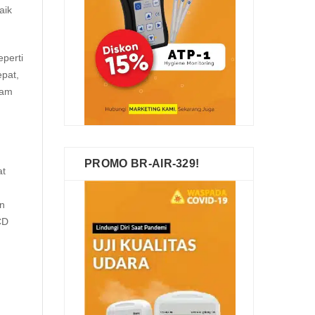
aik
perti
epat,
lam
PROMO BR-AIR-329!
at
an
CD