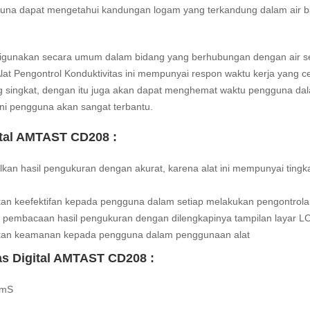
ngguna dapat mengetahui kandungan logam yang terkandung dalam air b
digunakan secara umum dalam bidang yang berhubungan dengan air se
 Alat Pengontrol Konduktivitas ini mempunyai respon waktu kerja yang c
g singkat, dengan itu juga akan dapat menghemat waktu pengguna da
ni pengguna akan sangat terbantu.
gital AMTAST CD208 :
lkan hasil pengukuran dengan akurat, karena alat ini mempunyai tingk
ikan keefektifan kepada pengguna dalam setiap melakukan pengontrol
mbacaan hasil pengukuran dengan dilengkapinya tampilan layar L
rikan keamanan kepada pengguna dalam penggunaan alat
tas Digital AMTAST CD208 :
 mS