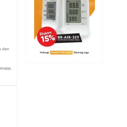
s dan
atsapp,