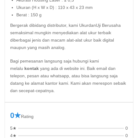
Akurasi Housing Laser : ± 0,5 °
Ukuran (H x W x D) : 110 x 43 x 23 mm
Berat : 150 g
Bergerak dibidang distributor, kami UkurdanUji Berusaha
semaksimal mungkin menyediakan alat ukur terbaik
diberbagai jenis dan macam alat-alat ukur baik digital
maupun yang masih analog.
Bagi pemesanan langsung saja hubungi kami
melalu
kontak
yang ada di website ini. Baik email dan
telepon, pesan atau whatsapp, atau bisa langsung saja
datang ke alamat kantor kami. Kami akan merespon sebaik
dan secepat-cepatnya.
0★
Rating
5★
0
4★
0