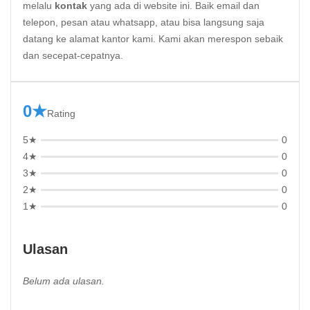
melalu
kontak
yang ada di website ini. Baik email dan
telepon, pesan atau whatsapp, atau bisa langsung saja
datang ke alamat kantor kami. Kami akan merespon sebaik
dan secepat-cepatnya.
0★
Rating
5★
0
4★
0
3★
0
2★
0
1★
0
Ulasan
Belum ada ulasan.