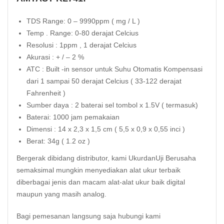
TDS Range: 0 – 9990ppm ( mg / L )
Temp . Range: 0-80 derajat Celcius
Resolusi : 1ppm , 1 derajat Celcius
Akurasi : + / – 2 %
ATC : Built -in sensor untuk Suhu Otomatis Kompensasi
dari 1 sampai 50 derajat Celcius ( 33-122 derajat
Fahrenheit )
Sumber daya : 2 baterai sel tombol x 1.5V ( termasuk)
Baterai: 1000 jam pemakaian
Dimensi : 14 x 2,3 x 1,5 cm ( 5,5 x 0,9 x 0,55 inci )
Berat: 34g ( 1.2 oz )
Bergerak dibidang distributor, kami UkurdanUji Berusaha
semaksimal mungkin menyediakan alat ukur terbaik
diberbagai jenis dan macam alat-alat ukur baik digital
maupun yang masih analog.
Bagi pemesanan langsung saja hubungi kami