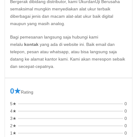
Bergerak dibidang distributor, kami UkurdanUji Berusaha
semaksimal mungkin menyediakan alat ukur terbaik
diberbagai jenis dan macam alat-alat ukur baik digital
maupun yang masih analog.
Bagi pemesanan langsung saja hubungi kami
melalu
kontak
yang ada di website ini. Baik email dan
telepon, pesan atau whatsapp, atau bisa langsung saja
datang ke alamat kantor kami. Kami akan merespon sebaik
dan secepat-cepatnya.
0★
Rating
5★
0
4★
0
3★
0
2★
0
1★
0