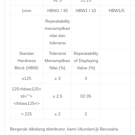
62.5
31.25
1mm
HBW1 / 30
HBW1 / 10
HBW1/5
Repeatability
menampilkan
nilai dan
toleransi
Standar
Toleransi
Repeatability
Hardness
Menampilkan
of Displaying
Block (HBW)
Nilai (%)
Value (%)
≤125
± 3
3
125<hbw≤125<
td=””>
± 2,5
02.05
</hbw≤125<>
> 225
± 2
2
Bergerak dibidang distributor, kami UkurdanUji Berusaha