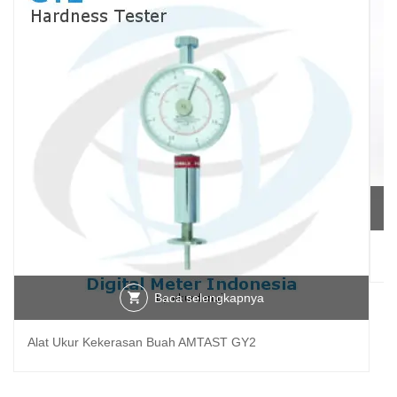
Di
Baca selengkapnya
Alat Ukur Kekerasan Buah AMTAST GY2