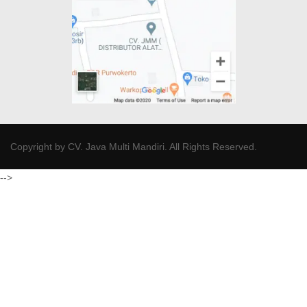
Copyright by
CV. Java Multi Mandiri
. All Rights Reserved.
-->