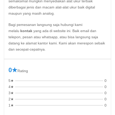
semaksimal mungkin menyediakan alat ukur terbaik
diberbagai jenis dan macam alat-alat ukur baik digital
maupun yang masih analog.
Bagi pemesanan langsung saja hubungi kami
melalu
kontak
yang ada di website ini. Baik email dan
telepon, pesan atau whatsapp, atau bisa langsung saja
datang ke alamat kantor kami. Kami akan merespon sebaik
dan secepat-cepatnya.
0★
Rating
5★
0
4★
0
3★
0
2★
0
1★
0