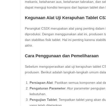
mekanis, ketahanan aus, ketahanan tabrakan, dan s
dapat menguji kondisi keropos dari lapisan tablet dan 
Kegunaan Alat Uji Kerapuhan Tablet CS
Perangkat CS3X merupakan alat yang penting dalam i
diproduksi. Dengan menggunakan alat ini, produsen 
dan stabilitas fisik tablet. Hal ini penting karena sta
akhir.
Cara Penggunaan dan Pemeliharaan
Sebelum mengoperasikan alat uji kerapuhan tablet C
produsen. Berikut adalah langkah-langkah umum dal
Persiapan Alat
: Pastikan semua komponen alat d
Pengaturan Parameter
: Atur parameter pengujian
kebutuhan.
Pengujian Tablet
: Tempatkan tablet yang akan diu
yang telah ditetapkan.