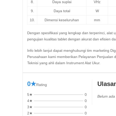
8.
Daya suplai
VHz
9.
Daya total
W
10.
Dimensi keseluruhan
mm
Dengan spesifikasi yang lengkap dan terperinci, alat 
pengujian kualitas tablet dengan akurat dan efisien d
Info lebih lanjut dapat menghubungi tim marketing
Dig
Perusahaan kami memberikan Pelayanan Penjualan d
Teknisi yang ahli dalam Instrument Alat Ukur.
0★
Ulasa
Rating
5★
0
Belum ada 
4★
0
3★
0
2★
0