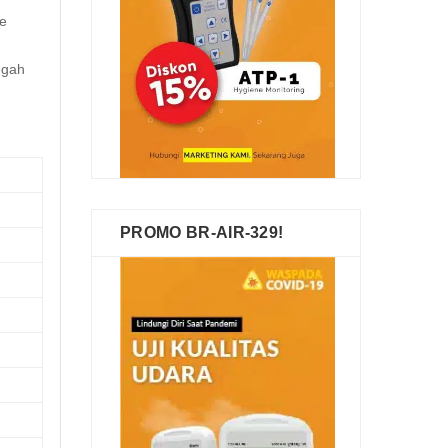
me
egah
PROMO BR-AIR-329!