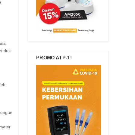
a
anis
produk
PROMO ATP-1!
leh
 dengan
ameter