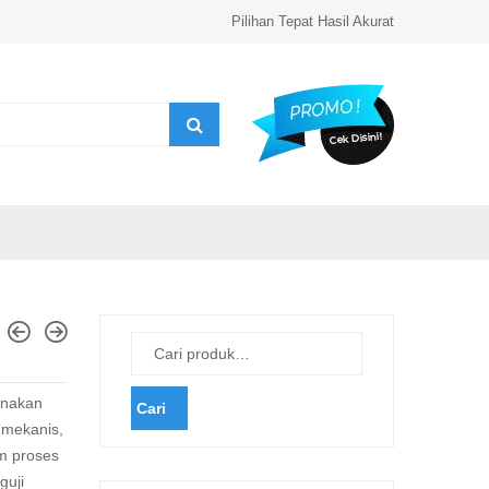
Pilihan Tepat Hasil Akurat
unakan
Cari
s mekanis,
m proses
guji