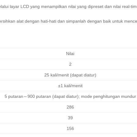
alui layar LCD yang menampilkan nilai yang dipreset dan nilai real-ti
 bersihkan alat dengan hati-hati dan simpanlah dengan baik untuk menc
Nilai
2
25 kali/menit (dapat diatur)
±1 kali/menit
5 putaran～900 putaran (dapat diatur); mode penghitungan mundur
286
39
156