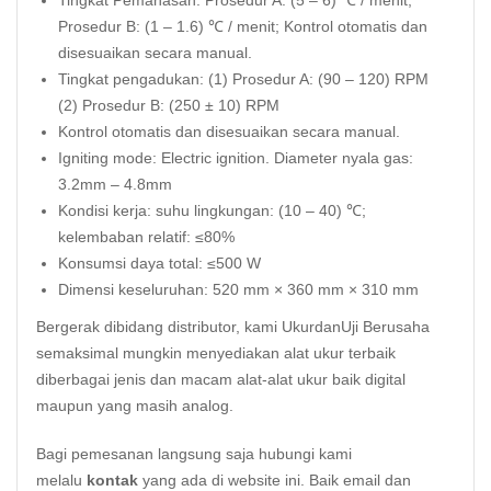
Tingkat Pemanasan: Prosedur A: (5 – 6) ℃ / menit;
Prosedur B: (1 – 1.6) ℃ / menit; Kontrol otomatis dan
disesuaikan secara manual.
Tingkat pengadukan: (1) Prosedur A: (90 – 120) RPM
(2) Prosedur B: (250 ± 10) RPM
Kontrol otomatis dan disesuaikan secara manual.
Igniting mode: Electric ignition. Diameter nyala gas:
3.2mm – 4.8mm
Kondisi kerja: suhu lingkungan: (10 – 40) ℃;
kelembaban relatif: ≤80%
Konsumsi daya total: ≤500 W
Dimensi keseluruhan: 520 mm × 360 mm × 310 mm
Bergerak dibidang distributor, kami UkurdanUji Berusaha
semaksimal mungkin menyediakan alat ukur terbaik
diberbagai jenis dan macam alat-alat ukur baik digital
maupun yang masih analog.
Bagi pemesanan langsung saja hubungi kami
melalu
kontak
yang ada di website ini. Baik email dan