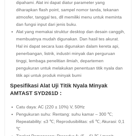
dipahami. Alat ini dapat diatur parameter yang
diharapkan flash point, sampel nomor tanda, tekanan
atmosfer, tanggal tes, dll memiliki menu untuk meminta
dan fungsi input dari jenis buku.
Alat yang memakai struktur desktop dan desain canggih,
membuatnya mudah digunakan. Dan hasil tes akurat.
Hal ini dapat secara luas digunakan dalam kereta api,
penerbangan, listrik, industri minyak dan perguruan
tinggi, lembaga penelitian ilmiah, departemen
pengukuran untuk melakukan penentuan titik nyala dan
titik api untuk produk minyak bumi
Spesifikasi Alat Uji Titik Nyala Minyak
AMTAST SYD261D :
Catu daya: AC (220 ± 10%) V, 50Hz
Pengukuran suhu: Rentang: suhu kamar – 300 ℃;
Repeatability: ≤3 ℃; Reprodusibilitas: ≤6 ℃; Akurasi: 0,1
℃