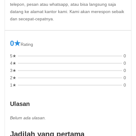
telepon, pesan atau whatsapp, atau bisa langsung saja
datang ke alamat kantor kami. Kami akan merespon sebaik
dan secepat-cepatnya.
0★
Rating
5★
0
4★
0
3★
0
2★
0
1★
0
Ulasan
Belum ada ulasan.
Jadilah yang pertama