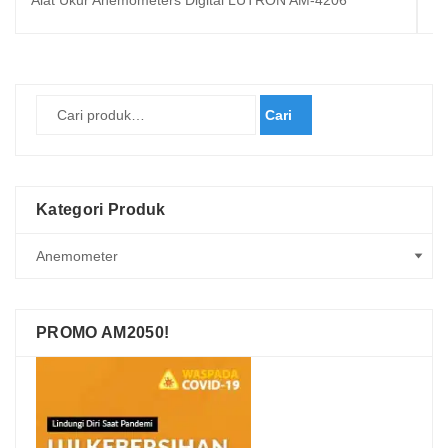
Alat Ukur Anemometers Digital LUTRON AM-4206
TE
Cari
Kategori Produk
PROMO AM2050!