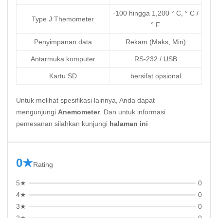
-100 hingga 1,200 ° C, ° C /
Type J Themometer
° F
Penyimpanan data
Rekam (Maks, Min)
Antarmuka komputer
RS-232 / USB
Kartu SD
bersifat opsional
Untuk melihat spesifikasi lainnya, Anda dapat
mengunjungi
Anemometer
. Dan untuk informasi
pemesanan silahkan kunjungi
halaman ini
0★
Rating
5★
0
4★
0
3★
0