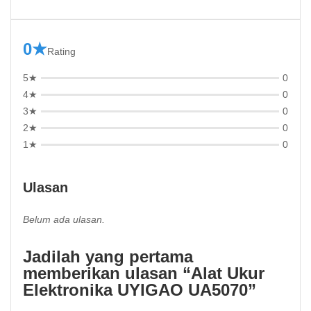
0★
Rating
5★
0
4★
0
3★
0
2★
0
1★
0
Ulasan
Belum ada ulasan.
Jadilah yang pertama
memberikan ulasan “Alat Ukur
Elektronika UYIGAO UA5070”