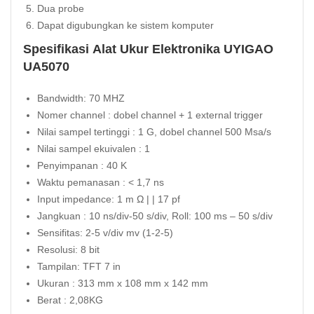
Dua probe
Dapat digubungkan ke sistem komputer
Spesifikasi Alat Ukur Elektronika UYIGAO
UA5070
Bandwidth: 70 MHZ
Nomer channel : dobel channel + 1 external trigger
Nilai sampel tertinggi : 1 G, dobel channel 500 Msa/s
Nilai sampel ekuivalen : 1
Penyimpanan : 40 K
Waktu pemanasan : < 1,7 ns
Input impedance: 1 m Ω | | 17 pf
Jangkuan : 10 ns/div-50 s/div, Roll: 100 ms – 50 s/div
Sensifitas: 2-5 v/div mv (1-2-5)
Resolusi: 8 bit
Tampilan: TFT 7 in
Ukuran : 313 mm x 108 mm x 142 mm
Berat : 2,08KG