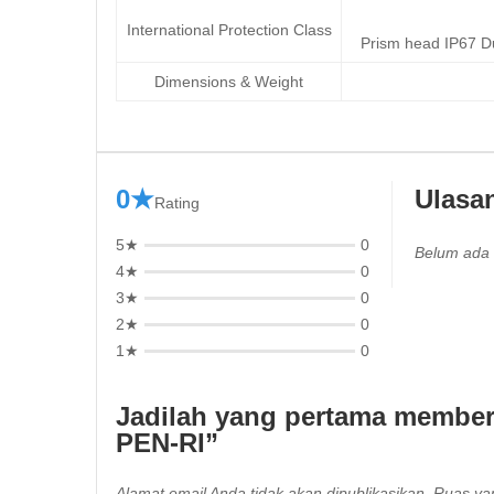
International Protection Class
Prism head IP67 Du
Dimensions & Weight
0★
Ulasa
Rating
5★
0
Belum ada 
4★
0
3★
0
2★
0
1★
0
Jadilah yang pertama member
PEN-RI”
Alamat email Anda tidak akan dipublikasikan.
Ruas yan