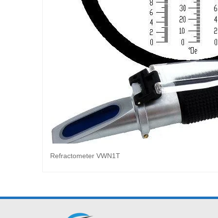
Refractometer VWN1T
Baca selengkap