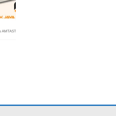
tis AMTAST WYA
WYA-ZL Automatic Digital Abbe Refra
elengkapnya
Baca selengk