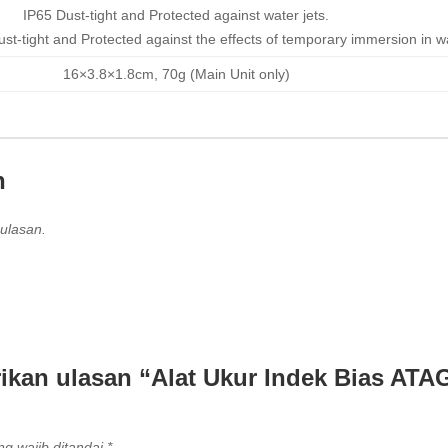
IP65 Dust-tight and Protected against water jets.
st-tight and Protected against the effects of temporary immersion in wa
16×3.8×1.8cm, 70g (Main Unit only)
n
ulasan.
ikan ulasan “Alat Ukur Indek Bias AT
g wajib ditandai
*