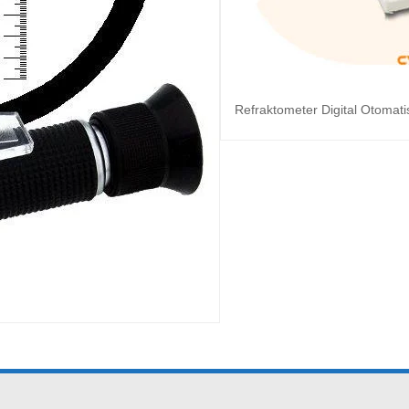
Refraktometer Digital Otoma
Baca s
nya