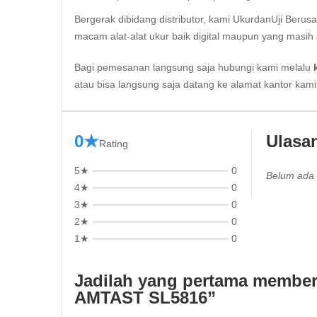
Bergerak dibidang distributor, kami UkurdanUji Berus
macam alat-alat ukur baik digital maupun yang masih 
Bagi pemesanan langsung saja hubungi kami melalu
atau bisa langsung saja datang ke alamat kantor kam
0★
Ulasa
Rating
5★
0
Belum ada 
4★
0
3★
0
2★
0
1★
0
Jadilah yang pertama memberi
AMTAST SL5816”