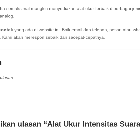
aha semaksimal mungkin menyediakan alat ukur terbaik diberbagai jeni
analog.
kontak
yang ada di website ini. Baik email dan telepon, pesan atau wh
i. Kami akan merespon sebaik dan secepat-cepatnya.
n
ulasan.
kan ulasan “Alat Ukur Intensitas Suar