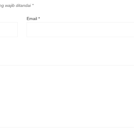
g wajib ditandai
*
Email
*