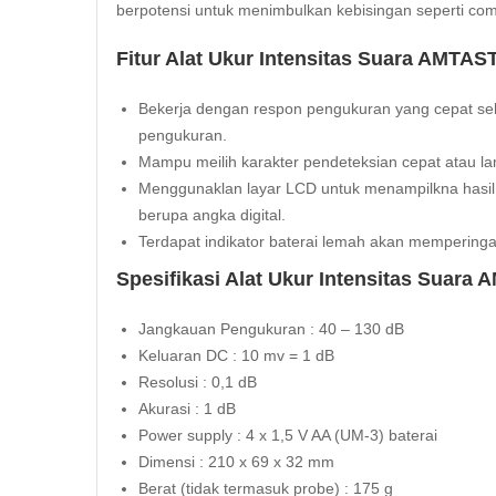
berpotensi untuk menimbulkan kebisingan seperti comp
Fitur Alat Ukur Intensitas Suara AMTAS
Bekerja dengan respon pengukuran yang cepat seh
pengukuran.
Mampu meilih karakter pendeteksian cepat atau la
Menggunaklan layar LCD untuk menampilkna hasil 
berupa angka digital.
Terdapat indikator baterai lemah akan memperinga
Spesifikasi Alat Ukur Intensitas Suara
Jangkauan Pengukuran : 40 – 130 dB
Keluaran DC : 10 mv = 1 dB
Resolusi : 0,1 dB
Akurasi : 1 dB
Power supply : 4 x 1,5 V AA (UM-3) baterai
Dimensi : 210 x 69 x 32 mm
Berat (tidak termasuk probe) : 175 g