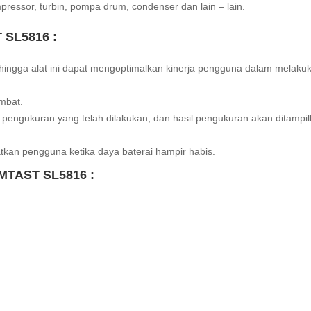
ressor, turbin, pompa drum, condenser dan lain – lain.
T SL5816 :
ingga alat ini dapat mengoptimalkan kinerja pengguna dalam melaku
mbat.
pengukuran yang telah dilakukan, dan hasil pengukuran akan ditampi
tkan pengguna ketika daya baterai hampir habis.
 AMTAST SL5816 :