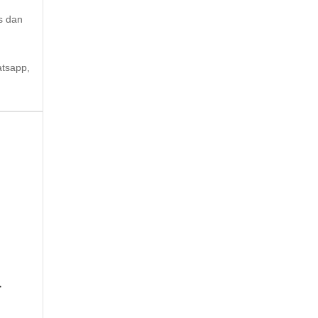
s dan
atsapp,
a