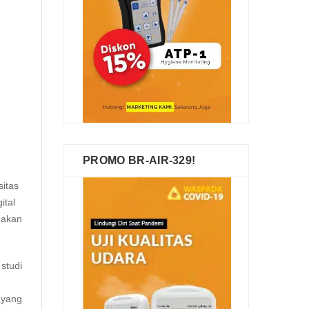
PROMO BR-AIR-329!
itas
ital
nakan
studi
 yang