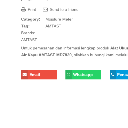
Print
Send to a friend
Category:
Moisture Meter
Tag:
AMTAST
Brands:
AMTAST
Untuk pemesanan dan informasi lengkap produk
Alat Uku
Air Kayu AMTAST MD7820
, silahkan hubungi kami melalui
Email
Whatsapp
Pena