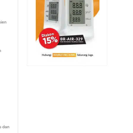
sien
n
s dan