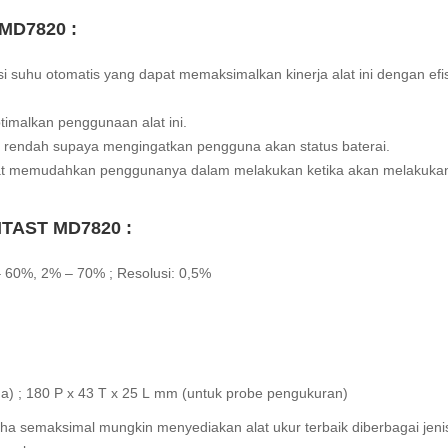
 MD7820 :
si suhu otomatis yang dapat memaksimalkan kinerja alat ini dengan efi
imalkan penggunaan alat ini.
ya rendah supaya mengingatkan pengguna akan status baterai.
apat memudahkan penggunanya dalam melakukan ketika akan melakuka
 AMTAST MD7820
:
–
60
%,
2
%
–
70
% ;
Resolusi
:
0,5
%
ma
) ;
180 P x 43 T x 25 L mm
(
untuk probe
pengukuran
)
aha semaksimal mungkin menyediakan alat ukur terbaik diberbagai jeni