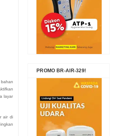
PROMO BR-AIR-329!
h bahan
ktifkan
a layar
ar
air
di
ringkan