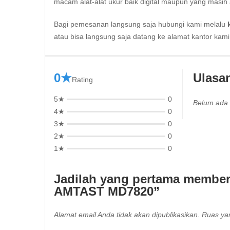
macam alat-alat ukur baik digital maupun yang masih 
Bagi pemesanan langsung saja hubungi kami melalu
atau bisa langsung saja datang ke alamat kantor kam
0★
Ulasa
Rating
5★
0
Belum ada 
4★
0
3★
0
2★
0
1★
0
Jadilah yang pertama memberi
AMTAST MD7820”
Alamat email Anda tidak akan dipublikasikan.
Ruas yan