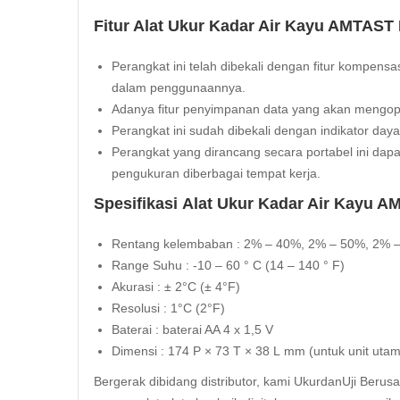
Fitur Alat Ukur Kadar Air Kayu AMTAST
Perangkat ini telah dibekali dengan fitur kompensa
dalam penggunaannya.
Adanya fitur penyimpanan data yang akan mengopt
Perangkat ini sudah dibekali dengan indikator da
Perangkat yang dirancang secara portabel ini d
pengukuran diberbagai tempat kerja.
Spesifikasi Alat Ukur Kadar Air Kayu
Rentang
kelembaban
:
2
%
–
40
%,
2
%
–
50
%,
2
%
Range Suhu
:
-10
–
60
°
C
(
14
–
140
°
F
)
Akurasi
:
±
2
°
C
(
±
4
°
F
)
Resolusi
:
1
°
C
(
2
°
F
)
Baterai
:
baterai
AA
4 x 1,5 V
Dimensi
:
174 P
×
73 T
×
38 L mm
(
untuk
unit uta
Bergerak dibidang distributor, kami UkurdanUji Berus