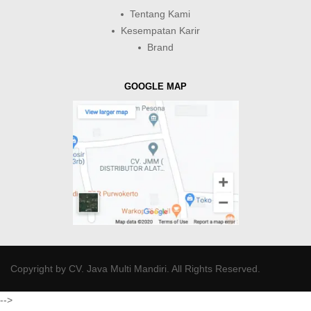
Tentang Kami
Kesempatan Karir
Brand
GOOGLE MAP
Copyright by
CV. Java Multi Mandiri
. All Rights Reserved.
-->