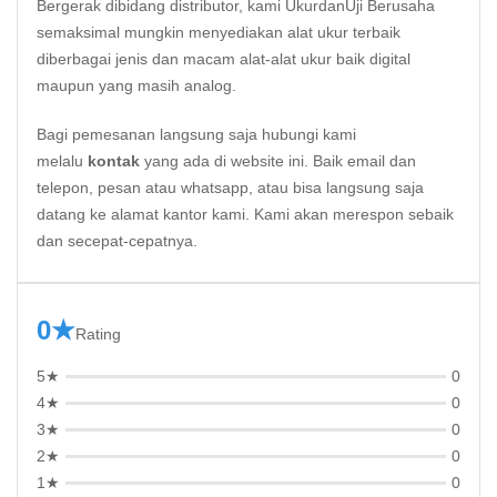
Bergerak dibidang distributor, kami UkurdanUji Berusaha
semaksimal mungkin menyediakan alat ukur terbaik
diberbagai jenis dan macam alat-alat ukur baik digital
maupun yang masih analog.
Bagi pemesanan langsung saja hubungi kami
melalu
kontak
yang ada di website ini. Baik email dan
telepon, pesan atau whatsapp, atau bisa langsung saja
datang ke alamat kantor kami. Kami akan merespon sebaik
dan secepat-cepatnya.
0★
Rating
5★
0
4★
0
3★
0
2★
0
1★
0