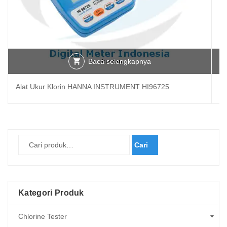
Baca selengkapnya
Alat Ukur Klorin HANNA INSTRUMENT HI96725
Al
Cari
Kategori Produk