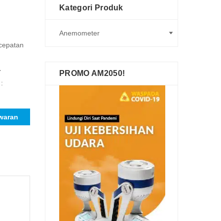
Kategori Produk
ecepatan
r
PROMO AM2050!
:
waran