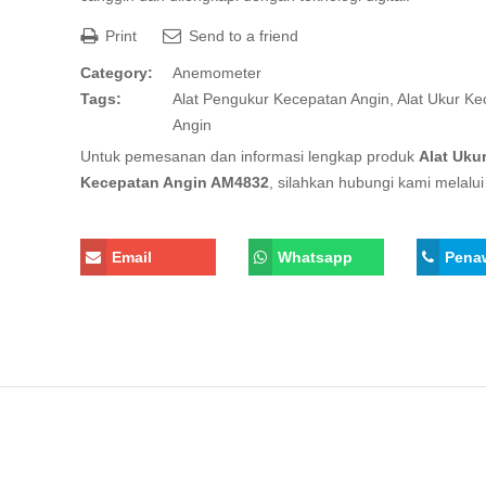
Print
Send to a friend
Category:
Anemometer
Tags:
Alat Pengukur Kecepatan Angin
,
Alat Ukur K
Angin
Untuk pemesanan dan informasi lengkap produk
Alat Uku
Kecepatan Angin AM4832
, silahkan hubungi kami melalui 
Email
Whatsapp
Pena