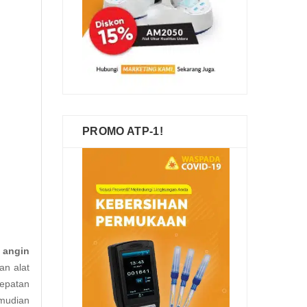
PROMO ATP-1!
n
angin
an alat
epatan
emudian