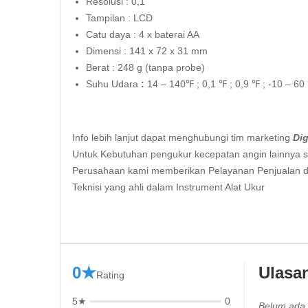
Resolusi : 0,1
Tampilan : LCD
Catu daya : 4 x baterai AA
Dimensi : 141 x 72 x 31 mm
Berat : 248 g (tanpa probe)
Suhu Udara
:
14 – 140℉ ; 0,1 ℉ ; 0,9 ℉ ; -10 – 60
Info lebih lanjut dapat menghubungi tim marketing
Dig
Untuk Kebutuhan pengukur kecepatan angin lainnya si
Perusahaan kami memberikan Pelayanan Penjualan d
Teknisi yang ahli dalam Instrument Alat Ukur
0★
Ulasa
Rating
5★
0
Belum ada 