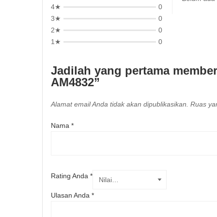
4★
0
3★
0
2★
0
1★
0
Jadilah yang pertama member
AM4832”
Alamat email Anda tidak akan dipublikasikan.
Ruas yan
Nama
*
Rating Anda
*
Ulasan Anda
*