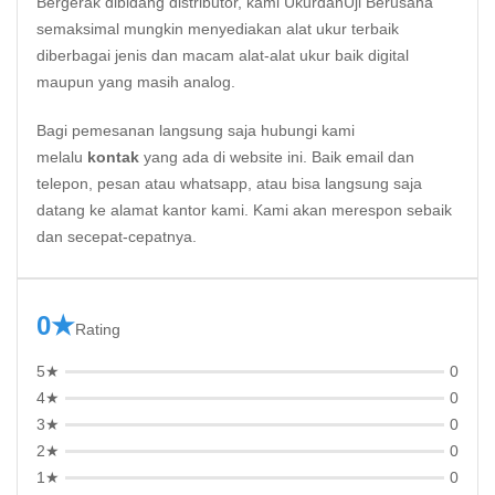
Bergerak dibidang distributor, kami UkurdanUji Berusaha
semaksimal mungkin menyediakan alat ukur terbaik
diberbagai jenis dan macam alat-alat ukur baik digital
maupun yang masih analog.
Bagi pemesanan langsung saja hubungi kami
melalu
kontak
yang ada di website ini. Baik email dan
telepon, pesan atau whatsapp, atau bisa langsung saja
datang ke alamat kantor kami. Kami akan merespon sebaik
dan secepat-cepatnya.
0★
Rating
5★
0
4★
0
3★
0
2★
0
1★
0