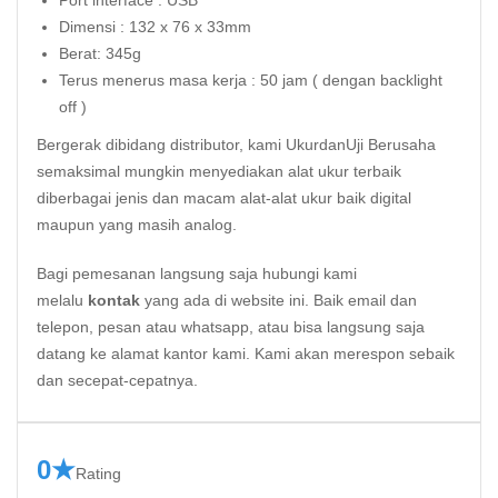
Port interface : USB
Dimensi : 132 x 76 x 33mm
Berat: 345g
Terus menerus masa kerja : 50 jam ( dengan backlight
off )
Bergerak dibidang distributor, kami UkurdanUji Berusaha
semaksimal mungkin menyediakan alat ukur terbaik
diberbagai jenis dan macam alat-alat ukur baik digital
maupun yang masih analog.
Bagi pemesanan langsung saja hubungi kami
melalu
kontak
yang ada di website ini. Baik email dan
telepon, pesan atau whatsapp, atau bisa langsung saja
datang ke alamat kantor kami. Kami akan merespon sebaik
dan secepat-cepatnya.
0★
Rating