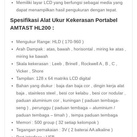
Memiliki layar LCD yang berfungsi sebagai media yang
dapat menampilkan hasil pengukuran dengan tepat.
Spesifikasi Alat Ukur Kekerasan Portabel
AMTAST HL200 :
Mengukur Range: HLD ( 170-960 )
Arah Dampak : atas, bawah , horisontal , miring ke atas ,
miring ke bawah
Skala kekerasan : Leeb , Brinell , Rockwell A , B , C ,
Vicker , Shore
Tampilan: 128 x 64 matriks LCD digital
Bahan yang diukur : baja dan baja cor , dingin kerja alat
baja , stainless steel , besi cor kelabu , besi cor nodular ,
paduan aluminium cor , kuningan ( paduan tembaga-
seng ) , perunggu ( paduan tembaga – aluminium /
paduan tembaga – timah ) , tempa paduan tembaga
Memori : 500 group ( 32 setiap kelompok )
Tegangan pemakaian : 3V ( 2 baterai AA alkaline )