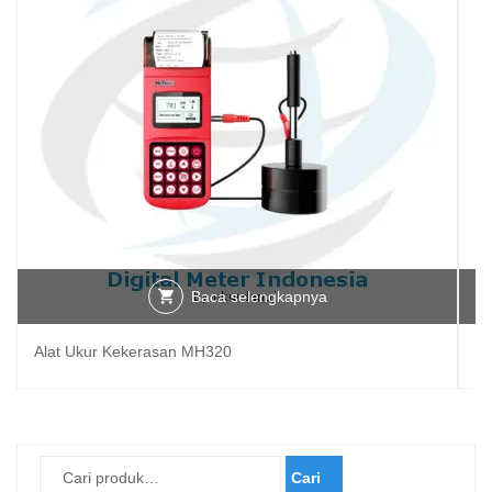
Baca selengkapnya
Alat Ukur Kekerasan MH320
D
Cari