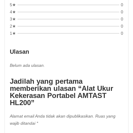
5★
0
4★
0
3★
0
2★
0
1★
0
Ulasan
Belum ada ulasan.
Jadilah yang pertama
memberikan ulasan “Alat Ukur
Kekerasan Portabel AMTAST
HL200”
Alamat email Anda tidak akan dipublikasikan.
Ruas yang
wajib ditandai
*