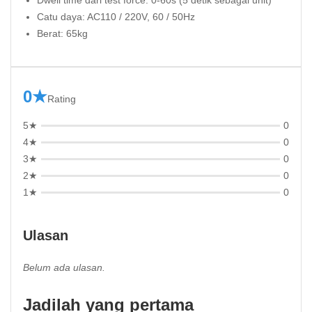
Dwell time dari test force: 0-60s (5 detik sebagai unit)
Catu daya: AC110 / 220V, 60 / 50Hz
Berat: 65kg
0★
Rating
5★
0
4★
0
3★
0
2★
0
1★
0
Ulasan
Belum ada ulasan.
Jadilah yang pertama