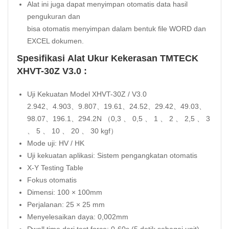
Alat ini juga dapat menyimpan otomatis data hasil
pengukuran dan
bisa otomatis menyimpan dalam bentuk file WORD dan
EXCEL dokumen.
Spesifikasi Alat Ukur Kekerasan TMTECK
XHVT-30Z V3.0 :
Uji Kekuatan Model XHVT-30Z / V3.0
2.942、4.903、9.807、19.61、24.52、29.42、49.03、
98.07、196.1、294.2N （0,3 、 0,5 、 1 、 2 、 2,5 、 3
、 5 、 10 、 20 、 30 kgf）
Mode uji: HV / HK
Uji kekuatan aplikasi: Sistem pengangkatan otomatis
X-Y Testing Table
Fokus otomatis
Dimensi: 100 × 100mm
Perjalanan: 25 × 25 mm
Menyelesaikan daya: 0,002mm