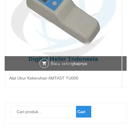
Baca selengkapnya
Alat Ukur Kekeruhan AMTAST TU006
Al
Cari