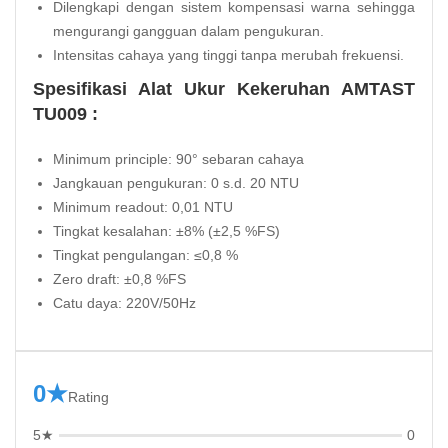
Dilengkapi dengan sistem kompensasi warna sehingga
mengurangi gangguan dalam pengukuran.
Intensitas cahaya yang tinggi tanpa merubah frekuensi.
Spesifikasi Alat Ukur Kekeruhan AMTAST
TU009 :
Minimum principle: 90° sebaran cahaya
Jangkauan pengukuran: 0 s.d. 20 NTU
Minimum readout: 0,01 NTU
Tingkat kesalahan: ±8% (±2,5 %FS)
Tingkat pengulangan: ≤0,8 %
Zero draft: ±0,8 %FS
Catu daya: 220V/50Hz
0★
Rating
5★
0