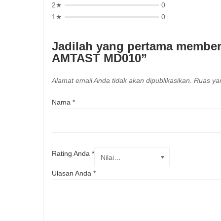
2★
0
1★
0
Jadilah yang pertama member
AMTAST MD010”
Alamat email Anda tidak akan dipublikasikan.
Ruas yan
Nama
*
Rating Anda
*
Ulasan Anda
*