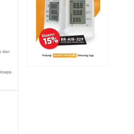
s dan
atsapp,