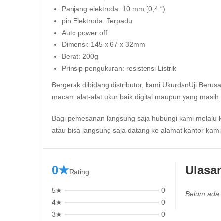
Panjang elektroda: 10 mm (0,4 “)
pin Elektroda: Terpadu
Auto power off
Dimensi: 145 x 67 x 32mm
Berat: 200g
Prinsip pengukuran: resistensi Listrik
Bergerak dibidang distributor, kami UkurdanUji Berus
macam alat-alat ukur baik digital maupun yang masih 
Bagi pemesanan langsung saja hubungi kami melalu
atau bisa langsung saja datang ke alamat kantor kam
0★
Ulasa
Rating
5★
0
Belum ada 
4★
0
3★
0