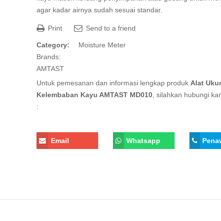
agar kadar airnya sudah sesuai standar.
Print
Send to a friend
Category:
Moisture Meter
Brands:
AMTAST
Untuk pemesanan dan informasi lengkap produk
Alat Uku
Kelembaban Kayu AMTAST MD010
, silahkan hubungi ka
:
Email
Whatsapp
Pena