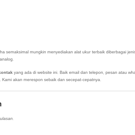
aha semaksimal mungkin menyediakan alat ukur terbaik diberbagai jeni
analog.
kontak
yang ada di website ini. Baik email dan telepon, pesan atau wh
i. Kami akan merespon sebaik dan secepat-cepatnya.
n
ulasan.