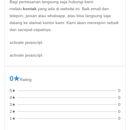
Bagi pemesanan langsung saja hubungi kami
melalu
kontak
yang ada di website ini. Baik email dan
telepon, pesan atau whatsapp, atau bisa langsung saja
datang ke alamat kantor kami. Kami akan merespon sebaik
dan secepat-cepatnya.
activate javascript
activate javascript
0★
Rating
5★
0
4★
0
3★
0
2★
0
1★
0