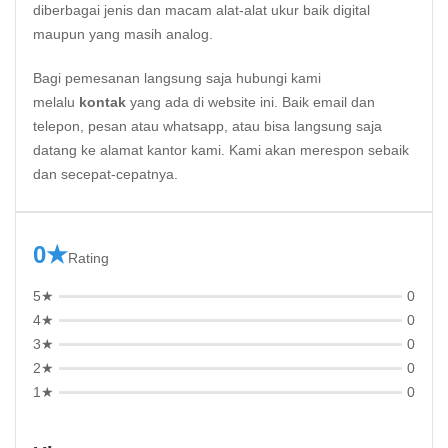
diberbagai jenis dan macam alat-alat ukur baik digital
maupun yang masih analog.
Bagi pemesanan langsung saja hubungi kami
melalu
kontak
yang ada di website ini. Baik email dan
telepon, pesan atau whatsapp, atau bisa langsung saja
datang ke alamat kantor kami. Kami akan merespon sebaik
dan secepat-cepatnya.
0★
Rating
5★
0
4★
0
3★
0
2★
0
1★
0