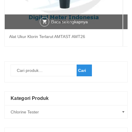
Baca selengkapnya
Alat Ukur Klorin Terlarut AMTAST AMT26
Al
Cari
Kategori Produk