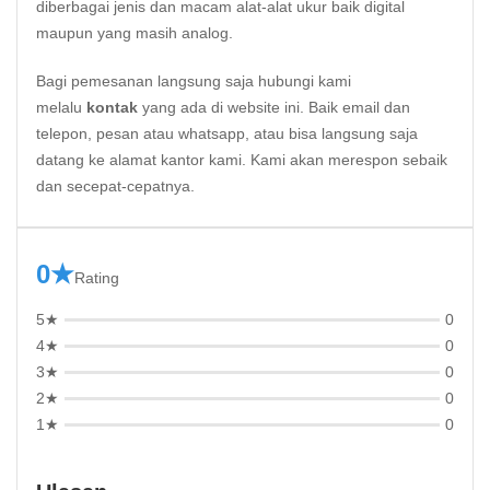
diberbagai jenis dan macam alat-alat ukur baik digital
maupun yang masih analog.
Bagi pemesanan langsung saja hubungi kami
melalu
kontak
yang ada di website ini. Baik email dan
telepon, pesan atau whatsapp, atau bisa langsung saja
datang ke alamat kantor kami. Kami akan merespon sebaik
dan secepat-cepatnya.
0★
Rating
5★
0
4★
0
3★
0
2★
0
1★
0