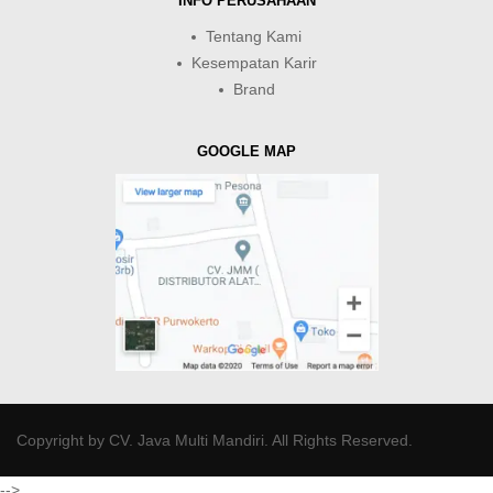
INFO PERUSAHAAN
Tentang Kami
Kesempatan Karir
Brand
GOOGLE MAP
Copyright by
CV. Java Multi Mandiri
. All Rights Reserved.
-->