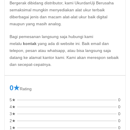
Bergerak dibidang distributor, kami UkurdanUji Berusaha
semaksimal mungkin menyediakan alat ukur terbaik
diberbagai jenis dan macam alat-alat ukur baik digital
maupun yang masih analog.
Bagi pemesanan langsung saja hubungi kami
melalu
kontak
yang ada di website ini. Baik email dan
telepon, pesan atau whatsapp, atau bisa langsung saja
datang ke alamat kantor kami. Kami akan merespon sebaik
dan secepat-cepatnya.
0★
Rating
5★
0
4★
0
3★
0
2★
0
1★
0