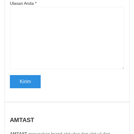
Ulasan Anda
*
AMTAST
AMTAST
merupakan brand alat ukur dan alat uji dari