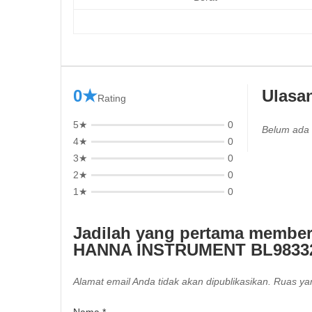
0★
Ulasa
Rating
5★
0
Belum ada 
4★
0
3★
0
2★
0
1★
0
Jadilah yang pertama memberi
HANNA INSTRUMENT BL9833
Alamat email Anda tidak akan dipublikasikan.
Ruas yan