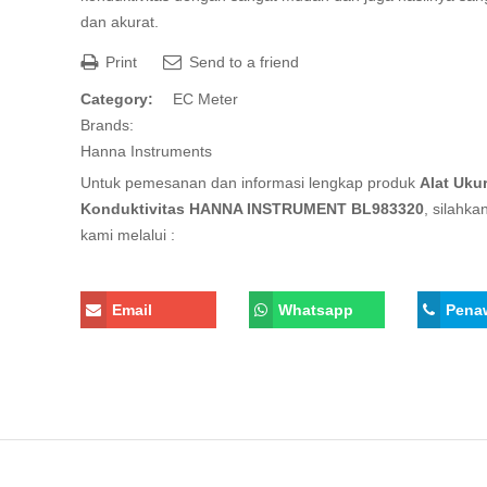
dan akurat.
Print
Send to a friend
Category:
EC Meter
Brands:
Hanna Instruments
Untuk pemesanan dan informasi lengkap produk
Alat Uku
Konduktivitas HANNA INSTRUMENT BL983320
, silahka
kami melalui :
Email
Whatsapp
Pena