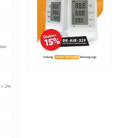
dari
a = 2%