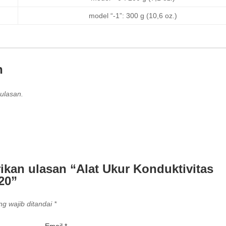
model “-1”: 300 g (10,6 oz.)
n
ulasan.
kan ulasan “Alat Ukur Konduktivitas
20”
g wajib ditandai
*