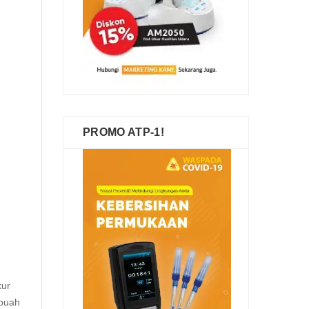
PROMO ATP-1!
kur
ebuah