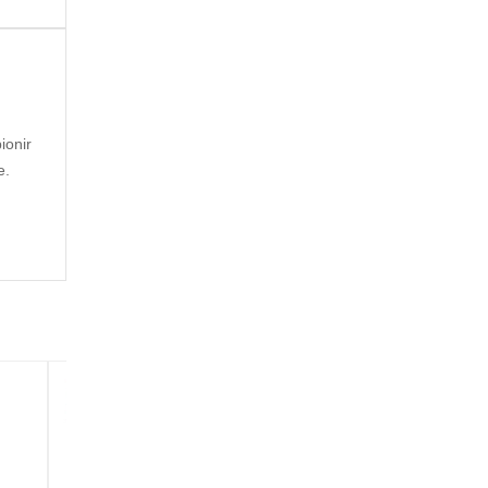
ionir
e.