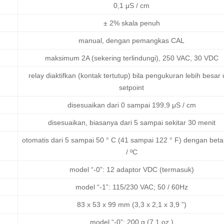
0,1 μS / cm
± 2% skala penuh
manual, dengan pemangkas CAL
maksimum 2A (sekering terlindungi), 250 VAC, 30 VDC
relay diaktifkan (kontak tertutup) bila pengukuran lebih besar 
setpoint
disesuaikan dari 0 sampai 199,9 μS / cm
disesuaikan, biasanya dari 5 sampai sekitar 30 menit
otomatis dari 5 sampai 50 ° C (41 sampai 122 ° F) dengan bet
/ ºC
model “-0”: 12 adaptor VDC (termasuk)
model “-1”: 115/230 VAC; 50 / 60Hz
83 x 53 x 99 mm (3,3 x 2,1 x 3,9 ”)
model “-0”: 200 g (7,1 oz.)