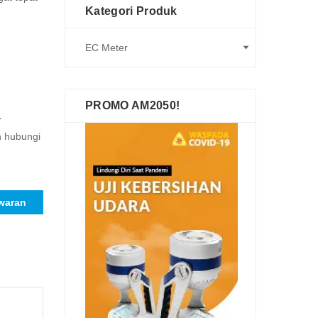
Kategori Produk
PROMO AM2050!
r
n hubungi
waran