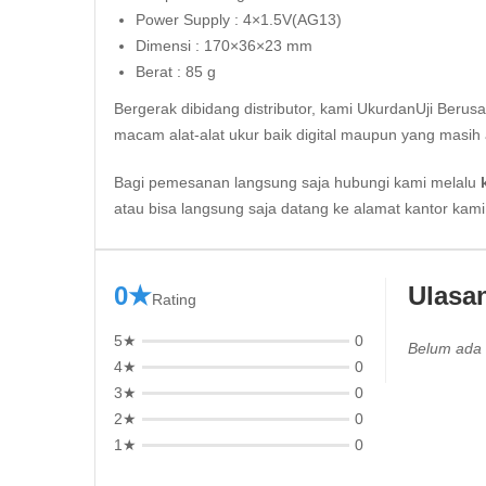
Power Supply : 4×1.5V(AG13)
Dimensi : 170×36×23 mm
Berat : 85 g
Bergerak dibidang distributor, kami UkurdanUji Berus
macam alat-alat ukur baik digital maupun yang masih 
Bagi pemesanan langsung saja hubungi kami melalu
atau bisa langsung saja datang ke alamat kantor kam
0★
Ulasa
Rating
5★
0
Belum ada 
4★
0
3★
0
2★
0
1★
0