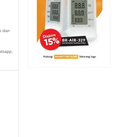
s dan
atsapp,