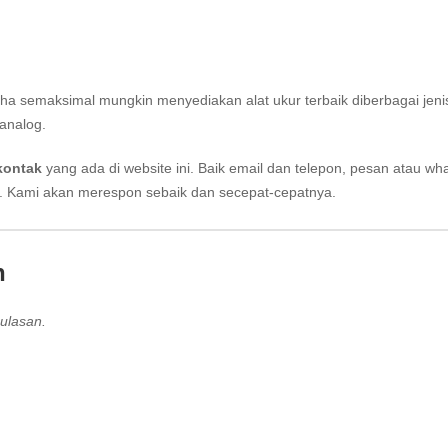
aha semaksimal mungkin menyediakan alat ukur terbaik diberbagai jeni
analog.
kontak
yang ada di website ini. Baik email dan telepon, pesan atau wh
i. Kami akan merespon sebaik dan secepat-cepatnya.
n
ulasan.