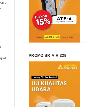
ion
,
m
t
PROMO BR-AIR-329!
apat