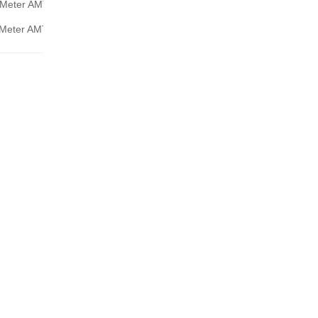
 Meter AMTAST PH930
engkapnya
Alat Ukur Konduktivitas Multifungsi AMTA
Baca selengkapnya