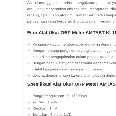
Alat ini menggunakan prinsip pengukuran potensial y
atau untuk menentukan oksidasi atau mengurangi sifat
renang, Spa , Laboratorium, Rumah Sakit, atau tempa
perusahaan yang bergerak di bidang kolam renang alat
Fitur Alat Ukur ORP Meter AMTAST KL1
Pengguna dapat membawa perangkat ini dengan prak
Dengan rentang pengukuran yang luas sehingga pe
meberikan pengoptimalan dalam proses kerja alat.
Dengan bentuk alat yang sederhana dapat memudah
diletakkan pada dalam saku penggunanya.
Bekerja dengan efisien karena telah dibekali deng
Spesifikasi Alat Ukur ORP Meter AMTA
Range Pengukuran : 0~±1999mV
Akurasi : ±5mV
Resolusi : 1mV
Tampilan : 4-digital LCD