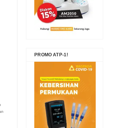
PROMO ATP-1!
n
an