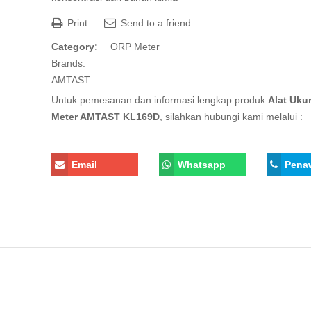
Print
Send to a friend
Category:
ORP Meter
Brands:
AMTAST
Untuk pemesanan dan informasi lengkap produk
Alat Uku
Meter AMTAST KL169D
, silahkan hubungi kami melalui :
Email
Whatsapp
Pena