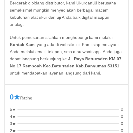
Bergerak dibidang distributor, kami UkurdanUji berusaha
semaksimal mungkin menyediakan berbagai macam
kebutuhan alat ukur dan uji Anda baik digital maupun
analog.
Untuk pemesanan silahkan menghubungi kami melalui
Kontak Kami
yang ada di website ini. Kami siap melayani
Anda melalui email, telepon, sms atau whatsapp. Anda juga
dapat langsung berkunjung ke
Jl. Raya Baturraden KM 07
No.17 Rempoah Kec.Baturraden Kab.Banyumas 53151
untuk mendapatkan layanan langsung dari kami.
0★
Rating
5★
0
4★
0
3★
0
2★
0