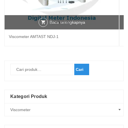
Baca selengkapnya
Viscometer AMTAST NDJ-1
V
Cari
Kategori Produk