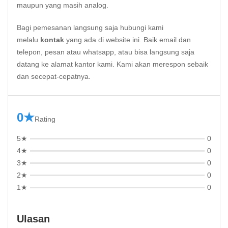
maupun yang masih analog.
Bagi pemesanan langsung saja hubungi kami
melalu
kontak
yang ada di website ini. Baik email dan
telepon, pesan atau whatsapp, atau bisa langsung saja
datang ke alamat kantor kami. Kami akan merespon sebaik
dan secepat-cepatnya.
0★
Rating
5★
0
4★
0
3★
0
2★
0
1★
0
Ulasan